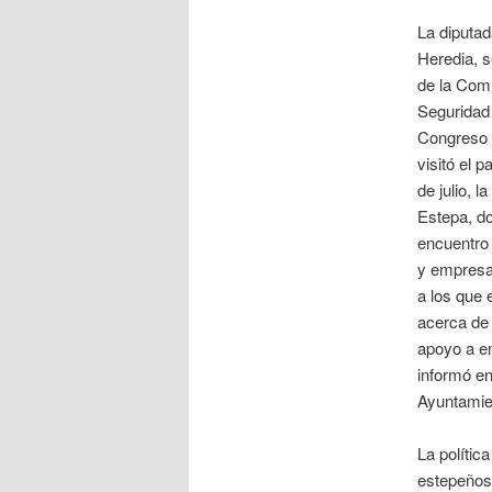
La diputad
Heredia, s
de la Com
Seguridad 
Congreso 
visitó el 
de julio, l
Estepa, d
encuentro
y empresar
a los que 
acerca de 
apoyo a e
informó en
Ayuntamie
La polític
estepeños