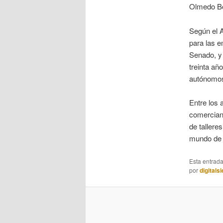
Olmedo Bo
Según el A
para las e
Senado, y
treinta añ
autónomo
Entre los 
comercian
de tallere
mundo de l
Esta entrad
por
digitals