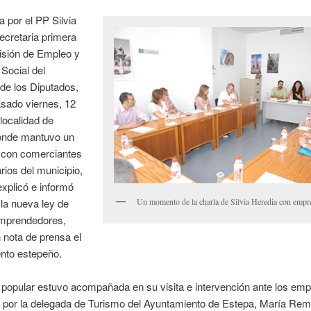
a por el PP Silvia
ecretaria primera
isión de Empleo y
Social del
de los Diputados,
pasado viernes, 12
a localidad de
onde mantuvo un
 con comerciantes
ios del municipio,
explicó e informó
la nueva ley de
Un momento de la charla de Silvia Heredia con empr
mprendedores,
 nota de prensa el
nto estepeño.
a popular estuvo acompañada en su visita e intervención ante los emp
 por la delegada de Turismo del Ayuntamiento de Estepa, María Rem