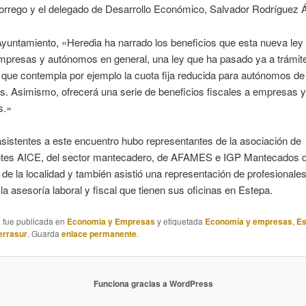
rrego y el delegado de Desarrollo Económico, Salvador Rodríguez 
yuntamiento, «Heredia ha narrado los beneficios que esta nueva ley 
mpresas y autónomos en general, una ley que ha pasado ya a trámite
 que contempla por ejemplo la cuota fija reducida para autónomos d
os. Asimismo, ofrecerá una serie de beneficios fiscales a empresas y
s.»
asistentes a este encuentro hubo representantes de la asociación de
tes AICE, del sector mantecadero, de AFAMES e IGP Mantecados d
s de la localidad y también asistió una representación de profesionales
a asesoría laboral y fiscal que tienen sus oficinas en Estepa.
a fue publicada en
Economia y Empresas
y etiquetada
Economía y empresas
,
Es
ierrasur
. Guarda
enlace permanente
.
Funciona gracias a WordPress