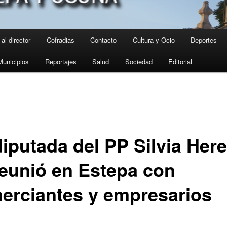
al director
Cofradias
Contacto
Cultura y Ocio
Deportes
Municipios
Reportajes
Salud
Sociedad
Editorial
diputada del PP Silvia Her
reunió en Estepa con
erciantes y empresarios