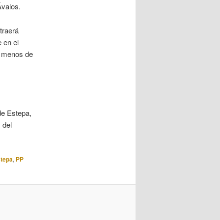
Ávalos.
traerá
 en el
e menos de
e Estepa,
 del
tepa
,
PP