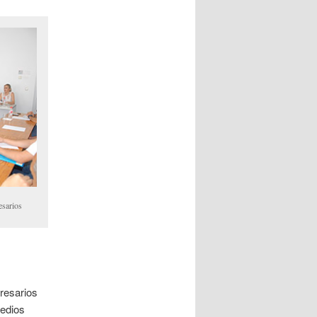
esarios
resarios
edios