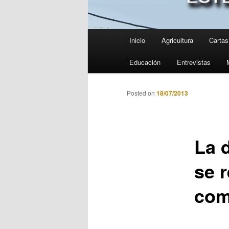
Menú
Inicio
Agricultura
Cartas 
principal
Educación
Entrevistas
Posted on
18/07/2013
La 
se 
com