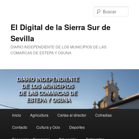
Ir
al
Busc
contenido
principal
El Digital de la Sierra Sur de
Sevilla
DIARIO INDEPENDIENTE DE LOS MUNICIPIOS DE LAS
COMARCAS DE ESTEPA Y OSUNA
Menú
Inicio
Agricultura
Cartas al director
Cofradias
principal
Contacto
Cultura y Ocio
Deportes