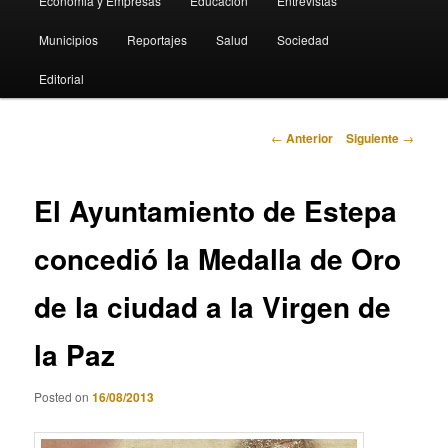
Economia y Empresas
Educación
Entrevistas
Municipios
Reportajes
Salud
Sociedad
Editorial
Navegación
←
Anterior
Siguiente
→
de
entradas
El Ayuntamiento de Estepa
concedió la Medalla de Oro
de la ciudad a la Virgen de
la Paz
Posted on
16/08/2013