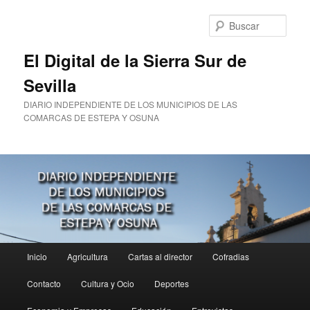
Ir
al
Busc
contenido
principal
El Digital de la Sierra Sur de
Sevilla
DIARIO INDEPENDIENTE DE LOS MUNICIPIOS DE LAS
COMARCAS DE ESTEPA Y OSUNA
Menú
Inicio
Agricultura
Cartas al director
Cofradias
principal
Contacto
Cultura y Ocio
Deportes