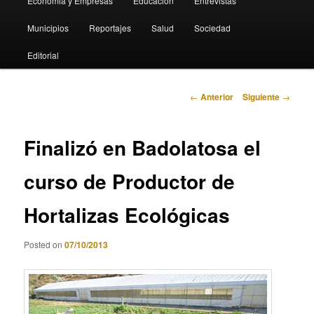
Economia y Empresas
Educación
Entrevistas
Municipios
Reportajes
Salud
Sociedad
Editorial
Navegación
←
Anterior
Siguiente
→
de
entradas
Finalizó en Badolatosa el
curso de Productor de
Hortalizas Ecológicas
Posted on
07/10/2013