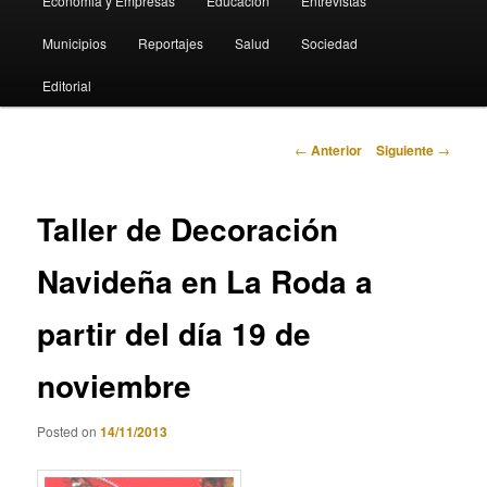
Economia y Empresas
Educación
Entrevistas
Municipios
Reportajes
Salud
Sociedad
Editorial
Navegación
←
Anterior
Siguiente
→
de
entradas
Taller de Decoración
Navideña en La Roda a
partir del día 19 de
noviembre
Posted on
14/11/2013