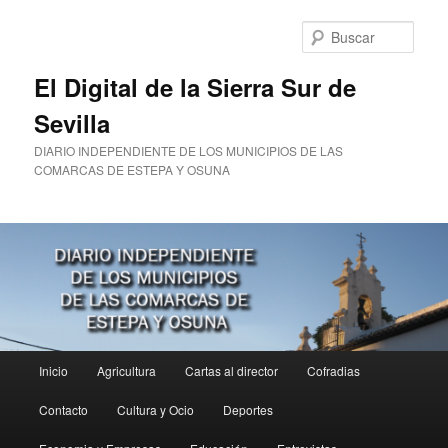
Ir
al
Busc
contenido
principal
El Digital de la Sierra Sur de
Sevilla
DIARIO INDEPENDIENTE DE LOS MUNICIPIOS DE LAS
COMARCAS DE ESTEPA Y OSUNA
Menú
Inicio
Agricultura
Cartas al director
Cofradias
principal
Contacto
Cultura y Ocio
Deportes