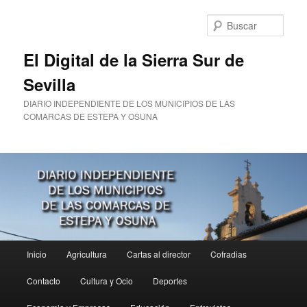
Ir
al
Busc
contenido
principal
El Digital de la Sierra Sur de
Sevilla
DIARIO INDEPENDIENTE DE LOS MUNICIPIOS DE LAS
COMARCAS DE ESTEPA Y OSUNA
Menú
Inicio
Agricultura
Cartas al director
Cofradias
principal
Contacto
Cultura y Ocio
Deportes