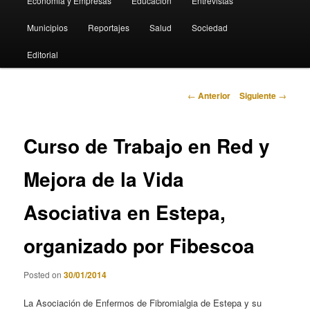
Economia y Empresas
Educación
Entrevistas
Municipios
Reportajes
Salud
Sociedad
Editorial
Navegación
←
Anterior
Siguiente
→
de
entradas
Curso de Trabajo en Red y
Mejora de la Vida
Asociativa en Estepa,
organizado por Fibescoa
Posted on
30/01/2014
La Asociación de Enfermos de Fibromialgia de Estepa y su