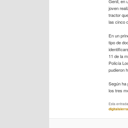
Genil, en 
joven real
tractor qu
las cinco d
En un prin
tipo de d
identifica
11 de la m
Policía Lo
pudieron h
Según ha p
los tres m
Esta entrad
digitalsierr