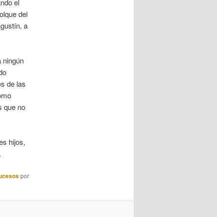
ando el
olque del
gustín, a
a ningún
do
s de las
como
s que no
s hijos,
.
ucesos
por