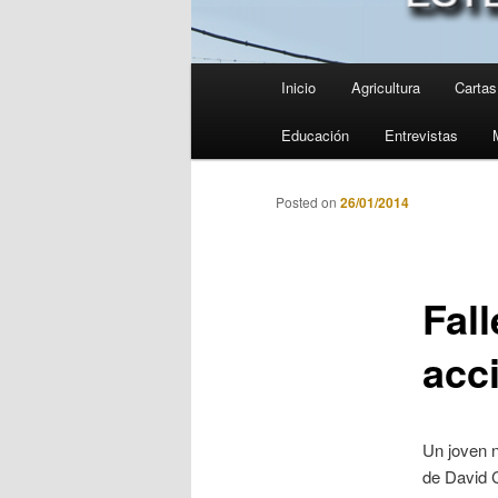
Menú
Inicio
Agricultura
Cartas 
principal
Educación
Entrevistas
Posted on
26/01/2014
Fal
acc
Un joven n
de David C