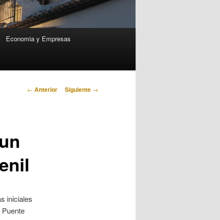
Economia y Empresas
Navegación
←
Anterior
Siguiente
→
de
entradas
 un
enil
 iniciales
e Puente