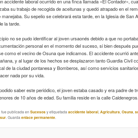
un accidente laboral ocurrido en una finca llamada «El Contador», cu
izaba su trabajo de recogida de aceitunas y quedó atrapado en el rem
e manejaba. Su sepelio se celebrará esta tarde, en la Iglesia de San A
e la tarde.
cipio no se pudo identificar al joven ursaonés debido a que no portab
ocumentación personal en el momento del suceso, si bien después pu
rse como el vecino de Osuna que indicamos. El accidente ocurrió ante
añana, y al lugar de los hechos se desplazaron tanto Guardia Civil 
cal de la ciudad pontanesa y Bomberos, así como servicios sanitario
acer nada por su vida.
odido saber este periódico, el joven estaba casado y era padre de tre
enores de 10 años de edad. Su familia reside en la calle Caldenegros
a fue publicada en
Sucesos
y etiquetada
accidente laboral
,
Agricultura
,
Osuna
,
s
asur
. Guarda
enlace permanente
.