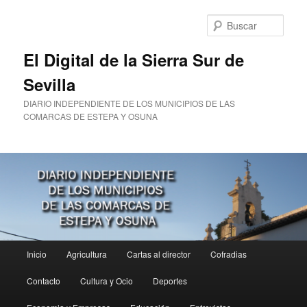
Ir
al
Busc
contenido
principal
El Digital de la Sierra Sur de
Sevilla
DIARIO INDEPENDIENTE DE LOS MUNICIPIOS DE LAS
COMARCAS DE ESTEPA Y OSUNA
Menú
Inicio
Agricultura
Cartas al director
Cofradias
principal
Contacto
Cultura y Ocio
Deportes