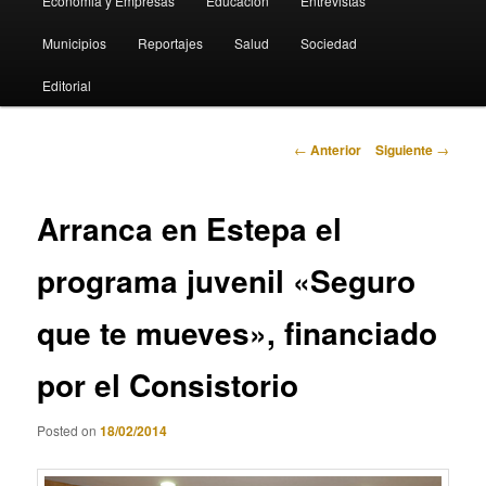
Economia y Empresas
Educación
Entrevistas
Municipios
Reportajes
Salud
Sociedad
Editorial
Navegación
←
Anterior
Siguiente
→
de
entradas
Arranca en Estepa el
programa juvenil «Seguro
que te mueves», financiado
por el Consistorio
Posted on
18/02/2014