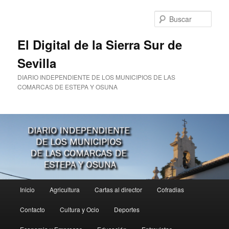
Ir
al
Busc
contenido
principal
El Digital de la Sierra Sur de
Sevilla
DIARIO INDEPENDIENTE DE LOS MUNICIPIOS DE LAS
COMARCAS DE ESTEPA Y OSUNA
Menú
Inicio
Agricultura
Cartas al director
Cofradias
principal
Contacto
Cultura y Ocio
Deportes