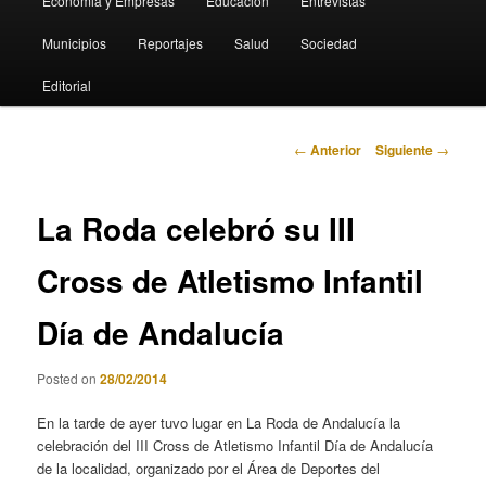
Economia y Empresas
Educación
Entrevistas
Municipios
Reportajes
Salud
Sociedad
Editorial
Navegación
←
Anterior
Siguiente
→
de
entradas
La Roda celebró su III
Cross de Atletismo Infantil
Día de Andalucía
Posted on
28/02/2014
En la tarde de ayer tuvo lugar en La Roda de Andalucía la
celebración del III Cross de Atletismo Infantil Día de Andalucía
de la localidad, organizado por el Área de Deportes del