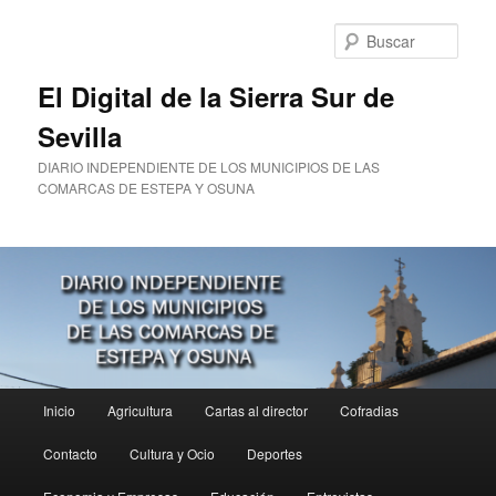
Ir
al
Busc
contenido
principal
El Digital de la Sierra Sur de
Sevilla
DIARIO INDEPENDIENTE DE LOS MUNICIPIOS DE LAS
COMARCAS DE ESTEPA Y OSUNA
Menú
Inicio
Agricultura
Cartas al director
Cofradias
principal
Contacto
Cultura y Ocio
Deportes