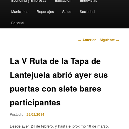
Economia y Empresas
Educación
Entrevistas
Municipios
Reportajes
Salud
Sociedad
Editorial
Navegación
←
Anterior
Siguiente
→
de
entradas
La V Ruta de la Tapa de
Lantejuela abrió ayer sus
puertas con siete bares
participantes
Posted on
25/02/2014
Desde ayer, 24 de febrero, y hasta el próximo 16 de marzo,