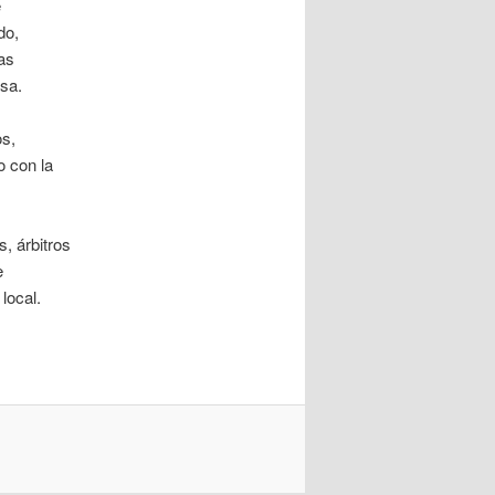
e
do,
as
nsa.
os,
o con la
, árbitros
e
local.