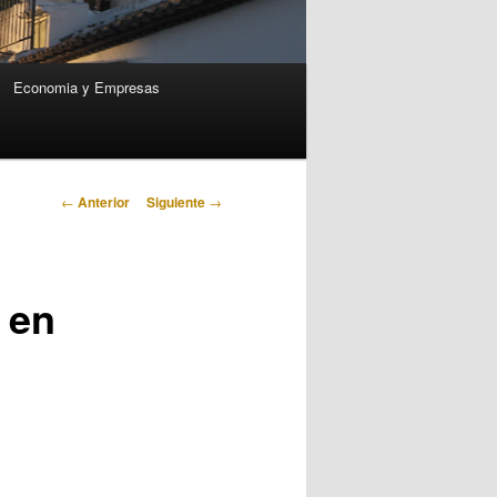
Economia y Empresas
Navegación
←
Anterior
Siguiente
→
de
entradas
 en