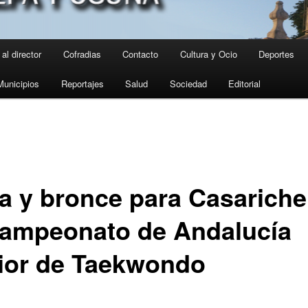
al director
Cofradias
Contacto
Cultura y Ocio
Deportes
Municipios
Reportajes
Salud
Sociedad
Editorial
ta y bronce para Casariche
Campeonato de Andalucía
ior de Taekwondo