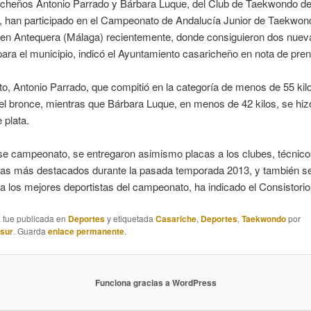
icheños Antonio Parrado y Bárbara Luque, del Club de Taekwondo d
, han participado en el Campeonato de Andalucía Junior de Taekwon
 en Antequera (Málaga) recientemente, donde consiguieron dos nuev
ara el municipio, indicó el Ayuntamiento casaricheño en nota de pre
o, Antonio Parrado, que compitió en la categoría de menos de 55 kil
el bronce, mientras que Bárbara Luque, en menos de 42 kilos, se hiz
 plata.
e campeonato, se entregaron asimismo placas a los clubes, técnicos
stas más destacados durante la pasada temporada 2013, y también s
a los mejores deportistas del campeonato, ha indicado el Consistorio 
a fue publicada en
Deportes
y etiquetada
Casariche
,
Deportes
,
Taekwondo
por
asur
. Guarda
enlace permanente
.
Funciona gracias a WordPress