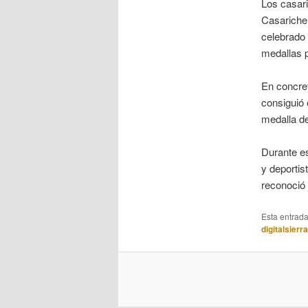
Los casar
Casariche
celebrado
medallas p
En concret
consiguió 
medalla de
Durante es
y deporti
reconoció 
Esta entrad
digitalsierr