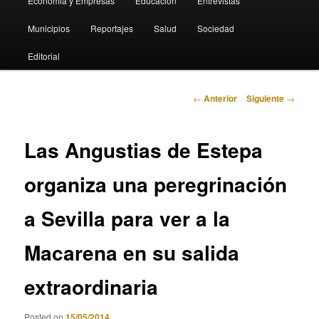
Economia y Empresas
Educación
Entrevistas
Municipios
Reportajes
Salud
Sociedad
Editorial
Navegación
←
Anterior
Siguiente
→
de
entradas
Las Angustias de Estepa
organiza una peregrinación
a Sevilla para ver a la
Macarena en su salida
extraordinaria
Posted on
15/05/2014