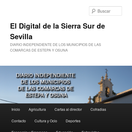
Ir
al
Busc
contenido
principal
El Digital de la Sierra Sur de
Sevilla
DIARIO INDEPENDIENTE DE LOS MUNICIPIOS DE LAS
COMARCAS DE ESTEPA Y OSUNA
Menú
Inicio
Agricultura
Cartas al director
Cofradias
principal
Contacto
Cultura y Ocio
Deportes