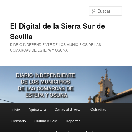
Ir
al
Busc
contenido
principal
El Digital de la Sierra Sur de
Sevilla
DIARIO INDEPENDIENTE DE LOS MUNICIPIOS DE LAS
COMARCAS DE ESTEPA Y OSUNA
Menú
Inicio
Agricultura
Cartas al director
Cofradias
principal
Contacto
Cultura y Ocio
Deportes