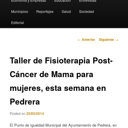
Economia y Empresas
Educación
Entrevistas
Municipios
Reportajes
Salud
Sociedad
Editorial
Navegación
←
Anterior
Siguiente
→
de
entradas
Taller de Fisioterapia Post-
Cáncer de Mama para
mujeres, esta semana en
Pedrera
Posted on
25/05/2014
El Punto de Igualdad Municipal del Ayuntamiento de Pedrera, en