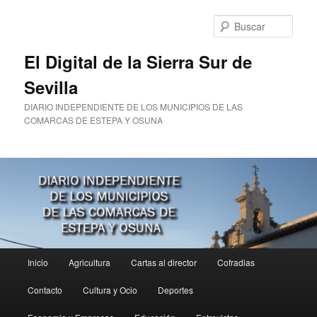
Ir
al
Busc
contenido
principal
El Digital de la Sierra Sur de
Sevilla
DIARIO INDEPENDIENTE DE LOS MUNICIPIOS DE LAS
COMARCAS DE ESTEPA Y OSUNA
Menú
Inicio
Agricultura
Cartas al director
Cofradias
principal
Contacto
Cultura y Ocio
Deportes