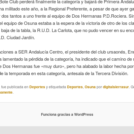
ote Club perderá finalmente la categoría y bajará de Primera Andal
ha militado este año, a la Regional Preferente, a pesar de que ayer g
r dos tantos a uno frente al equipo de Dos Hermanas P.D.Rociera. Si
l equipo de Osuna estaba a la espera de la victoria de otro de los cl
e baja de la tabla, la R.U.D. La Carlota, que no pudo vencer en su enc
C.D. Ciudad Jardín.
ciones a SER Andalucía Centro, el presidente del club ursaonés, En
a lamentado la pérdida de la categoría, ha indicado que el camino de
e Dos Hermanas fue «muy duro», pero ha alabado la labor hecha por
 de la temporada en esta categoría, antesala de la Tercera División.
a fue publicada en
Deportes
y etiquetada
Deportes
,
Osuna
por
digitalsierrasur
. 
manente
.
Funciona gracias a WordPress