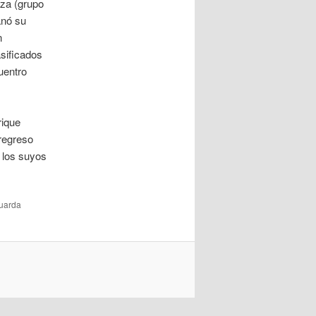
uza (grupo
anó su
n
asificados
uentro
rique
 regreso
 los suyos
Guarda