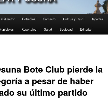
al director
Cofradias
Contacto
Cultura y Ocio
Deportes
Municipios
Reportajes
Salud
Sociedad
Editorial
Osuna Bote Club pierde la
egoría a pesar de haber
ado su último partido