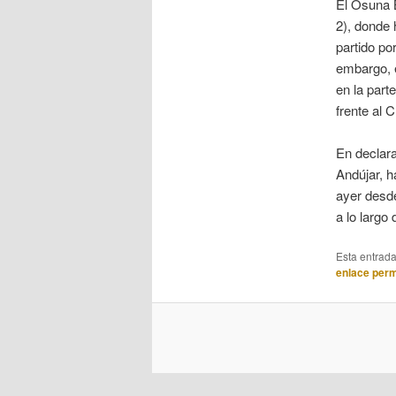
El Osuna B
2), donde 
partido po
embargo, e
en la part
frente al 
En declara
Andújar, h
ayer desd
a lo largo
Esta entrad
enlace per