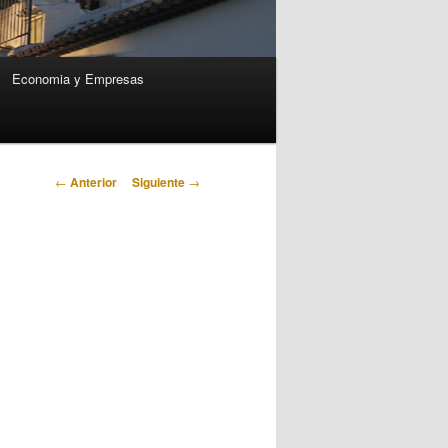
Economia y Empresas
Navegación
←
Anterior
Siguiente
→
de
entradas