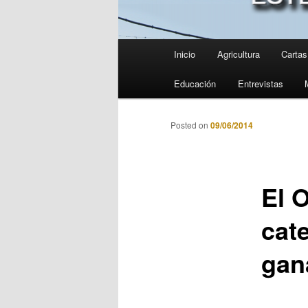
Menú
Inicio
Agricultura
Cartas 
principal
Educación
Entrevistas
Posted on
09/06/2014
El 
cat
gan