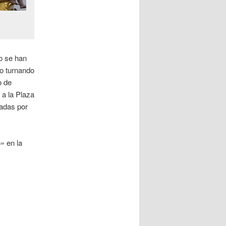
so se han
do turnando
o de
 a la Plaza
madas por
» en la