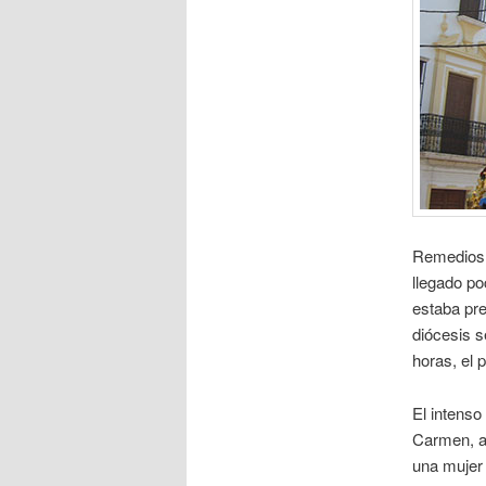
Remedios,
llegado po
estaba pre
diócesis s
horas, el 
El intenso
Carmen, a
una mujer 