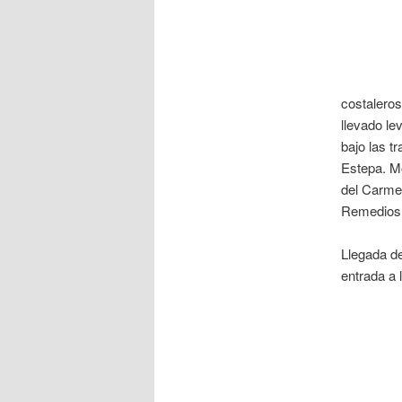
costaleros
llevado le
bajo las t
Estepa. Mo
del Carmen
Remedios
Llegada de
entrada a l