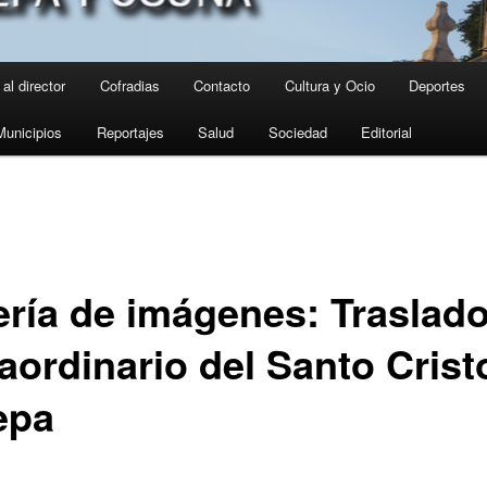
al director
Cofradias
Contacto
Cultura y Ocio
Deportes
Municipios
Reportajes
Salud
Sociedad
Editorial
ería de imágenes: Traslad
aordinario del Santo Crist
epa