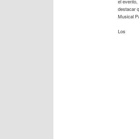
el evento,
destacar 
Musical P
Los