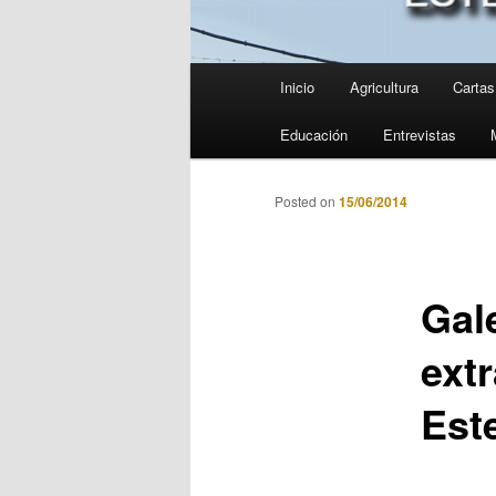
Menú
Inicio
Agricultura
Cartas 
principal
Educación
Entrevistas
Posted on
15/06/2014
Gal
extr
Est