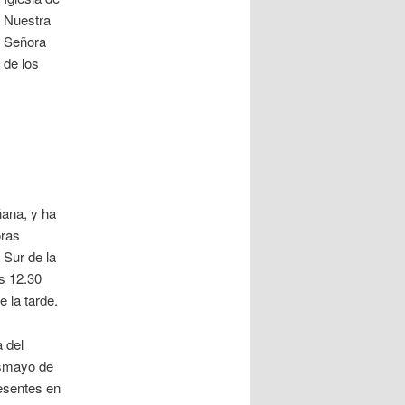
Nuestra
Señora
de los
ana, y ha
oras
 Sur de la
as 12.30
 la tarde.
 del
esmayo de
resentes en