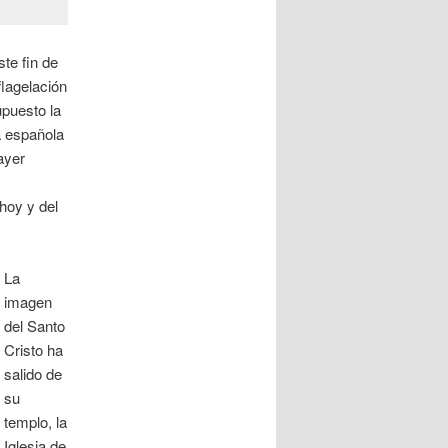
te fin de
lagelación
upuesto la
a española
ayer
hoy y del
La
imagen
del Santo
Cristo ha
salido de
su
templo, la
Iglesia de