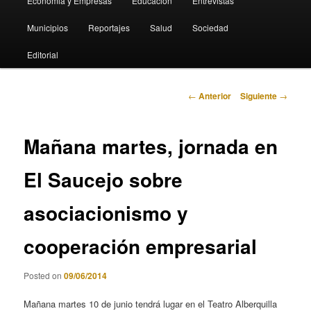
Economia y Empresas
Educación
Entrevistas
Municipios
Reportajes
Salud
Sociedad
Editorial
Navegación
←
Anterior
Siguiente
→
de
entradas
Mañana martes, jornada en
El Saucejo sobre
asociacionismo y
cooperación empresarial
Posted on
09/06/2014
Mañana martes 10 de junio tendrá lugar en el Teatro Alberquilla