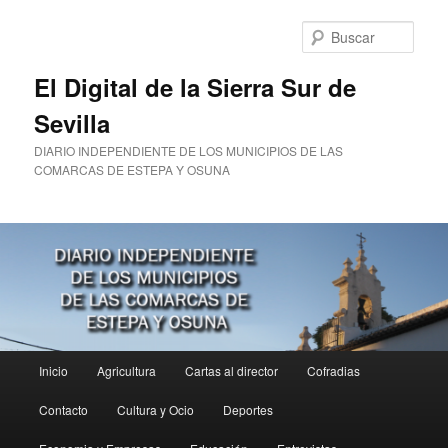
Ir
al
Busc
contenido
principal
El Digital de la Sierra Sur de
Sevilla
DIARIO INDEPENDIENTE DE LOS MUNICIPIOS DE LAS
COMARCAS DE ESTEPA Y OSUNA
Menú
Inicio
Agricultura
Cartas al director
Cofradias
principal
Contacto
Cultura y Ocio
Deportes