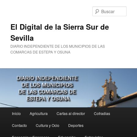
Ir
al
Busc
contenido
principal
El Digital de la Sierra Sur de
Sevilla
DIARIO INDEPENDIENTE DE LOS MUNICIPIOS DE LAS
COMARCAS DE ESTEPA Y OSUNA
Menú
Inicio
Agricultura
Cartas al director
Cofradias
principal
Contacto
Cultura y Ocio
Deportes