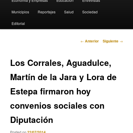
Economia y Empresas
Educación
Entrevistas
Municipios
Reportajes
Salud
Sociedad
Editorial
Navegación
←
Anterior
Siguiente
→
de
entradas
Los Corrales, Aguadulce,
Martín de la Jara y Lora de
Estepa firmaron hoy
convenios sociales con
Diputación
Posted on
22/07/2014