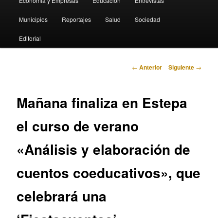
Economia y Empresas
Educación
Entrevistas
Municipios
Reportajes
Salud
Sociedad
Editorial
Navegación
←
Anterior
Siguiente
→
de
entradas
Mañana finaliza en Estepa
el curso de verano
«Análisis y elaboración de
cuentos coeducativos», que
celebrará una