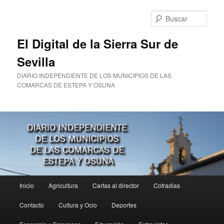
Ir
al
Busc
contenido
principal
El Digital de la Sierra Sur de
Sevilla
DIARIO INDEPENDIENTE DE LOS MUNICIPIOS DE LAS
COMARCAS DE ESTEPA Y OSUNA
Menú
Inicio
Agricultura
Cartas al director
Cofradias
principal
Contacto
Cultura y Ocio
Deportes