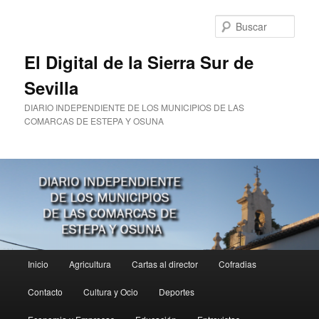
Ir
al
Busc
contenido
principal
El Digital de la Sierra Sur de
Sevilla
DIARIO INDEPENDIENTE DE LOS MUNICIPIOS DE LAS
COMARCAS DE ESTEPA Y OSUNA
Menú
Inicio
Agricultura
Cartas al director
Cofradias
principal
Contacto
Cultura y Ocio
Deportes