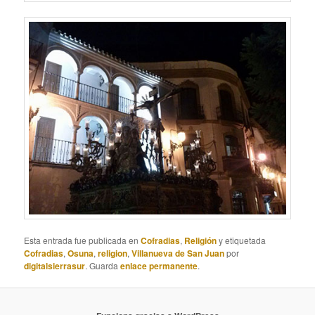
Esta entrada fue publicada en
Cofradias
,
Religión
y etiquetada
Cofradias
,
Osuna
,
religion
,
Villanueva de San Juan
por
digitalsierrasur
. Guarda
enlace permanente
.