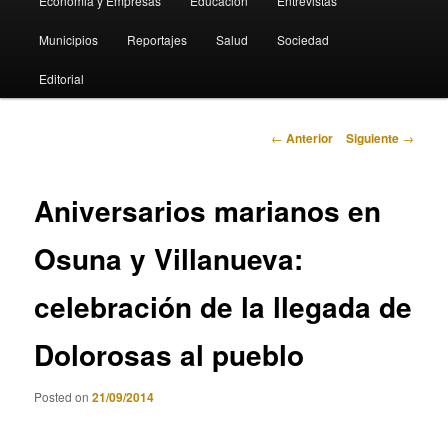
Economia y Empresas
Educación
Entrevistas
Municipios
Reportajes
Salud
Sociedad
Editorial
Navegación
←
Anterior
Siguiente
→
de
entradas
Aniversarios marianos en
Osuna y Villanueva:
celebración de la llegada de
Dolorosas al pueblo
Posted on
21/09/2014