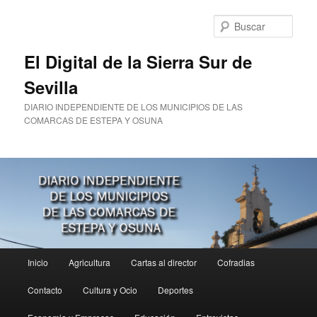
Ir
al
Busc
contenido
principal
El Digital de la Sierra Sur de
Sevilla
DIARIO INDEPENDIENTE DE LOS MUNICIPIOS DE LAS
COMARCAS DE ESTEPA Y OSUNA
Menú
Inicio
Agricultura
Cartas al director
Cofradias
principal
Contacto
Cultura y Ocio
Deportes