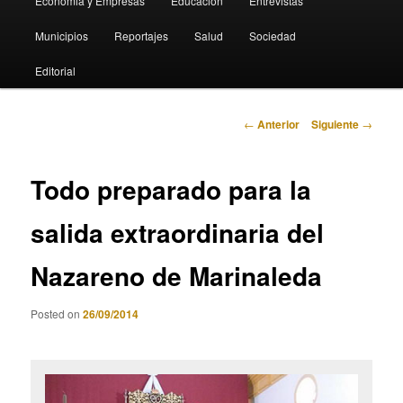
Economia y Empresas
Educación
Entrevistas
Municipios
Reportajes
Salud
Sociedad
Editorial
Navegación
←
Anterior
Siguiente
→
de
entradas
Todo preparado para la
salida extraordinaria del
Nazareno de Marinaleda
Posted on
26/09/2014