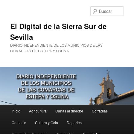
Ir
al
Busc
contenido
principal
El Digital de la Sierra Sur de
Sevilla
DIARIO INDEPENDIENTE DE LOS MUNICIPIOS DE LAS
COMARCAS DE ESTEPA Y OSUNA
Menú
Inicio
Agricultura
Cartas al director
Cofradias
principal
Contacto
Cultura y Ocio
Deportes