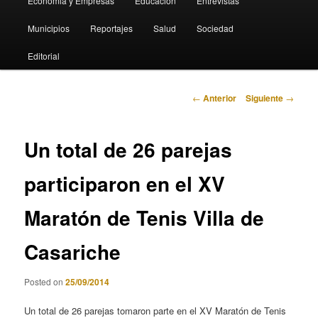
Economia y Empresas
Educación
Entrevistas
Municipios
Reportajes
Salud
Sociedad
Editorial
Navegación
←
Anterior
Siguiente
→
de
entradas
Un total de 26 parejas
participaron en el XV
Maratón de Tenis Villa de
Casariche
Posted on
25/09/2014
Un total de 26 parejas tomaron parte en el XV Maratón de Tenis