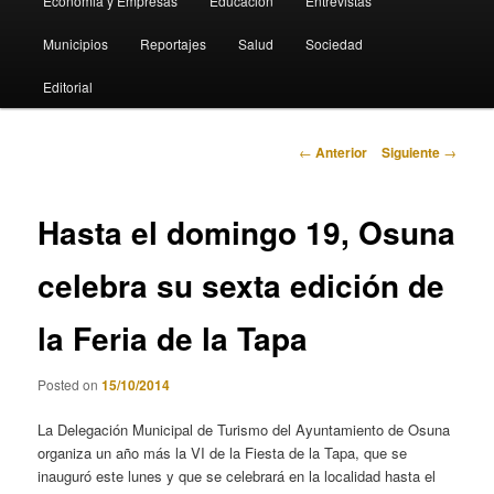
Economia y Empresas
Educación
Entrevistas
Municipios
Reportajes
Salud
Sociedad
Editorial
Navegación
←
Anterior
Siguiente
→
de
entradas
Hasta el domingo 19, Osuna
celebra su sexta edición de
la Feria de la Tapa
Posted on
15/10/2014
La Delegación Municipal de Turismo del Ayuntamiento de Osuna
organiza un año más la VI de la Fiesta de la Tapa, que se
inauguró este lunes y que se celebrará en la localidad hasta el