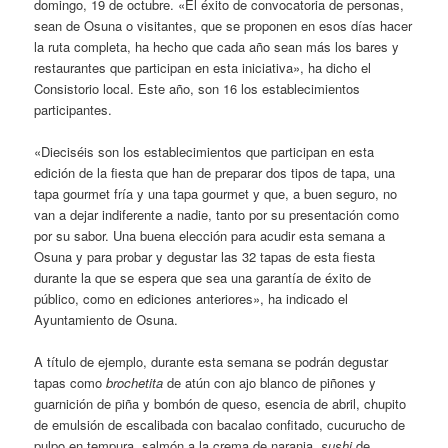
domingo, 19 de octubre. «El éxito de convocatoria de personas,
sean de Osuna o visitantes, que se proponen en esos días hacer
la ruta completa, ha hecho que cada año sean más los bares y
restaurantes que participan en esta iniciativa», ha dicho el
Consistorio local. Este año, son 16 los establecimientos
participantes.
«Dieciséis son los establecimientos que participan en esta
edición de la fiesta que han de preparar dos tipos de tapa, una
tapa gourmet fría y una tapa gourmet y que, a buen seguro, no
van a dejar indiferente a nadie, tanto por su presentación como
por su sabor. Una buena elección para acudir esta semana a
Osuna y para probar y degustar las 32 tapas de esta fiesta
durante la que se espera que sea una garantía de éxito de
público, como en ediciones anteriores», ha indicado el
Ayuntamiento de Osuna.
A título de ejemplo, durante esta semana se podrán degustar
tapas como
brochetita
de atún con ajo blanco de piñones y
guarnición de piña y bombón de queso, esencia de abril, chupito
de emulsión de escalibada con bacalao confitado, cucurucho de
pulpo en tempura, salmón a la crema de naranja,
sushi
de