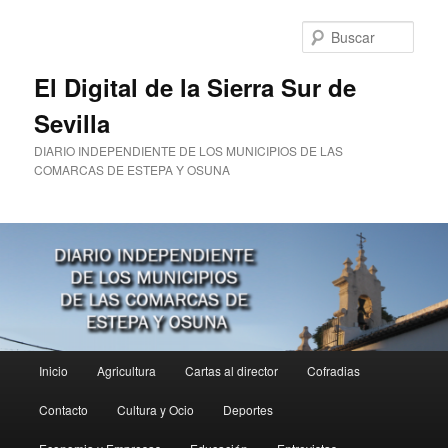
Ir
al
Busc
contenido
principal
El Digital de la Sierra Sur de
Sevilla
DIARIO INDEPENDIENTE DE LOS MUNICIPIOS DE LAS
COMARCAS DE ESTEPA Y OSUNA
Menú
Inicio
Agricultura
Cartas al director
Cofradias
principal
Contacto
Cultura y Ocio
Deportes