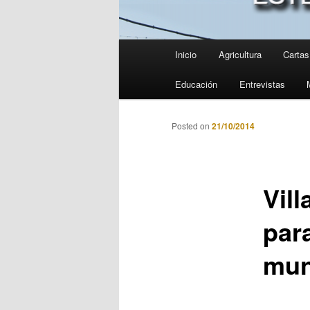
Menú
Inicio
Agricultura
Cartas 
principal
Educación
Entrevistas
Posted on
21/10/2014
Vil
par
mun