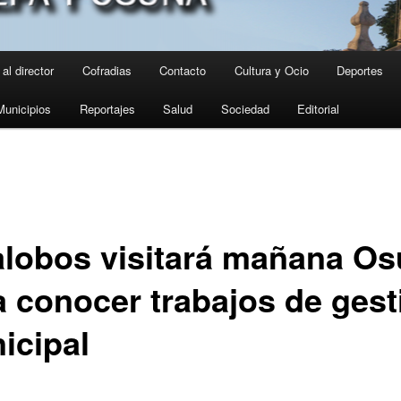
al director
Cofradias
Contacto
Cultura y Ocio
Deportes
Municipios
Reportajes
Salud
Sociedad
Editorial
lalobos visitará mañana O
a conocer trabajos de gest
icipal