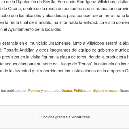
nte de la Diputación de Sevilla, Fernando Rodríguez Villalobos, visit
ad de Osuna, dentro de la ronda de contactos que el mandatario provin
 cabo con los alcaldes y alcaldesas para conocer de primera mano la
en la recta final de mandato, ha informado la entidad. La visita comen
n el Ayuntamiento de la localidad.
 estancia en el municipio ursaonense, junto a Villalobos estará la al
ad, Rosario Andújar, y otros integrantes del equipo de gobierno municip
s previstos en la visita figuran la plaza de toros, donde la productor
e secuencias para su serie de ‘Juego de Tronos’, la estancia en las 
a de la Juventud y el recorrido por las instalaciones de la empresa 
a fue publicada en
Política
y etiquetada
Osuna
,
Política
por
digitalsierrasur
. Guar
e
.
Funciona gracias a WordPress