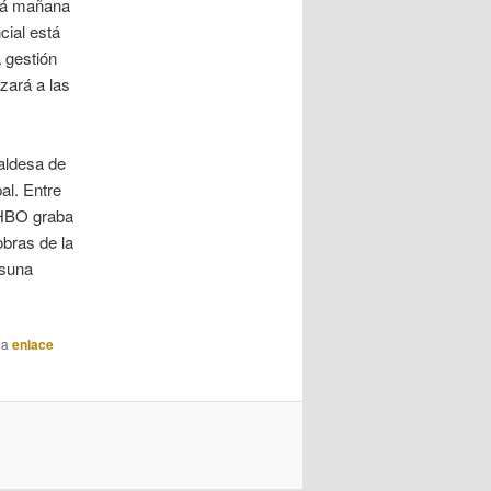
ará mañana
cial está
 gestión
zará a las
caldesa de
al. Entre
a HBO graba
obras de la
Osuna
da
enlace