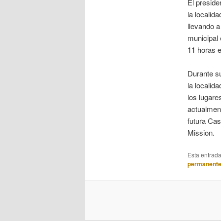
El preside
la localid
llevando a
municipal 
11 horas e
Durante su
la localid
los lugare
actualment
futura Cas
Mission.
Esta entrad
permanent