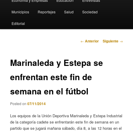
Economia y Empresas
Educación
Entrevistas
Municipios
Reportajes
Salud
Sociedad
Editorial
Navegación
←
Anterior
Siguiente
→
de
entradas
Marinaleda y Estepa se
enfrentan este fin de
semana en el fútbol
Posted on
07/11/2014
Los equipos de la Unión Deportiva Marinaleda y Estepa Industrial
de la categoría cadete se enfrentarán este fin de semana en un
partido que se jugará mañana sábado, día 8, a las 12 horas en el