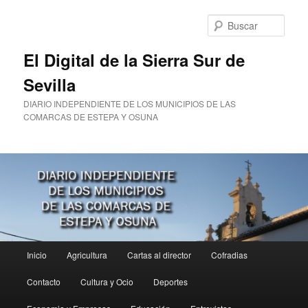
Ir
al
Busc
contenido
principal
El Digital de la Sierra Sur de
Sevilla
DIARIO INDEPENDIENTE DE LOS MUNICIPIOS DE LAS
COMARCAS DE ESTEPA Y OSUNA
Menú
Inicio
Agricultura
Cartas al director
Cofradias
principal
Contacto
Cultura y Ocio
Deportes