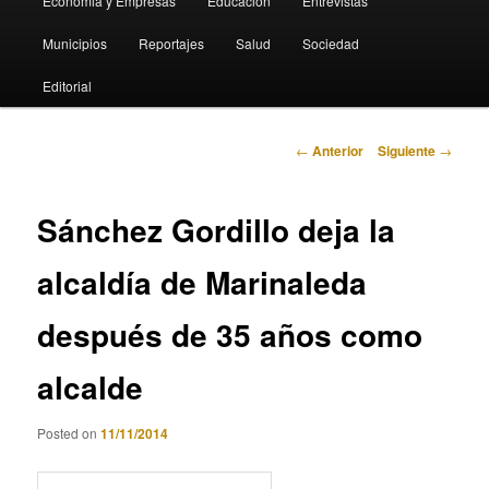
Economia y Empresas
Educación
Entrevistas
Municipios
Reportajes
Salud
Sociedad
Editorial
Navegación
←
Anterior
Siguiente
→
de
entradas
Sánchez Gordillo deja la
alcaldía de Marinaleda
después de 35 años como
alcalde
Posted on
11/11/2014