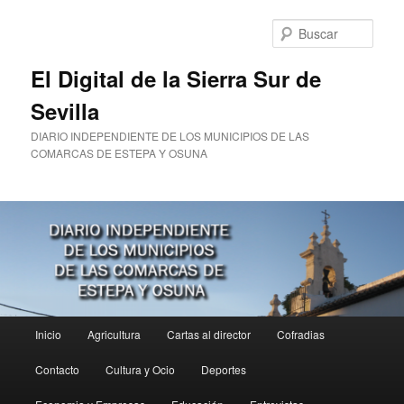
Ir
al
Busc
contenido
principal
El Digital de la Sierra Sur de
Sevilla
DIARIO INDEPENDIENTE DE LOS MUNICIPIOS DE LAS
COMARCAS DE ESTEPA Y OSUNA
Menú
Inicio
Agricultura
Cartas al director
Cofradias
principal
Contacto
Cultura y Ocio
Deportes