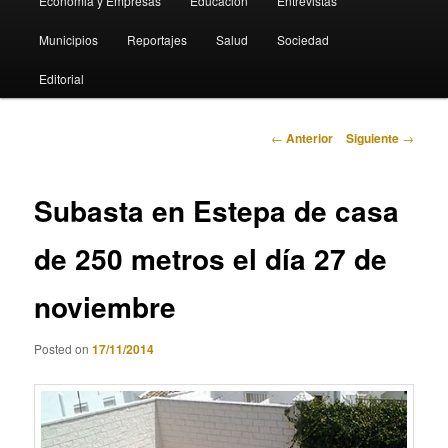
Economia y Empresas
Educación
Entrevistas
Municipios
Reportajes
Salud
Sociedad
Editorial
Navegación
←
Anterior
Siguiente
→
de
entradas
Subasta en Estepa de casa
de 250 metros el día 27 de
noviembre
Posted on
17/11/2014