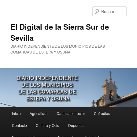
Ir
al
Busc
contenido
principal
El Digital de la Sierra Sur de
Sevilla
DIARIO INDEPENDIENTE DE LOS MUNICIPIOS DE LAS
COMARCAS DE ESTEPA Y OSUNA
Menú
Inicio
Agricultura
Cartas al director
Cofradias
principal
Contacto
Cultura y Ocio
Deportes