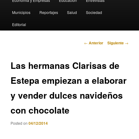
Economia y Empresas
Educación
Entrevistas
Municipios
Reportajes
Salud
Sociedad
Editorial
Navegación
←
Anterior
Siguiente
→
de
entradas
Las hermanas Clarisas de
Estepa empiezan a elaborar
y vender dulces navideños
con chocolate
Posted on
04/12/2014