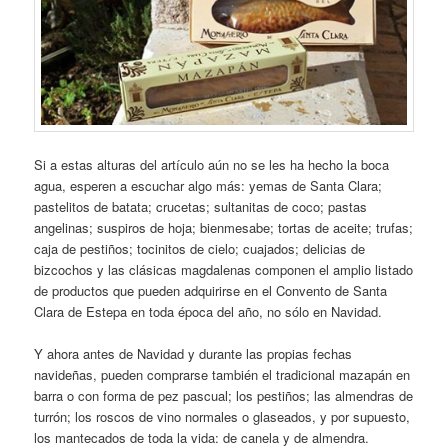
Si a estas alturas del artículo aún no se les ha hecho la boca
agua, esperen a escuchar algo más: yemas de Santa Clara;
pastelitos de batata; crucetas; sultanitas de coco; pastas
angelinas; suspiros de hoja; bienmesabe; tortas de aceite; trufas;
caja de pestiños; tocinitos de cielo; cuajados; delicias de
bizcochos y las clásicas magdalenas componen el amplio listado
de productos que pueden adquirirse en el Convento de Santa
Clara de Estepa en toda época del año, no sólo en Navidad.
Y ahora antes de Navidad y durante las propias fechas
navideñas, pueden comprarse también el tradicional mazapán en
barra o con forma de pez pascual; los pestiños; las almendras de
turrón; los roscos de vino normales o glaseados, y por supuesto,
los mantecados de toda la vida: de canela y de almendra.