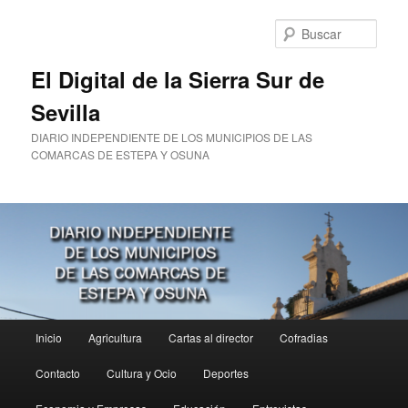
Ir
al
Busc
contenido
principal
El Digital de la Sierra Sur de
Sevilla
DIARIO INDEPENDIENTE DE LOS MUNICIPIOS DE LAS
COMARCAS DE ESTEPA Y OSUNA
Menú
Inicio
Agricultura
Cartas al director
Cofradias
principal
Contacto
Cultura y Ocio
Deportes