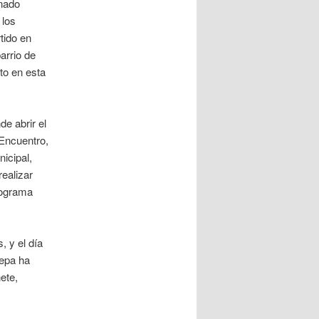
inado
 los
tido en
arrio de
to en esta
e abrir el
 Encuentro,
icipal,
ealizar
rograma
, y el día
tepa ha
ete,