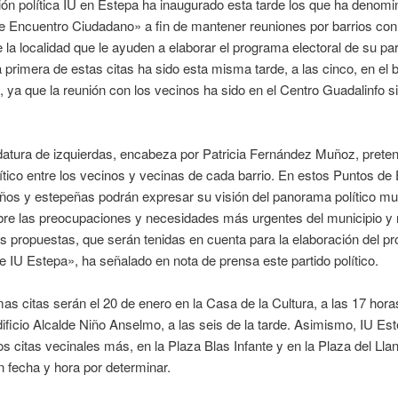
ón política IU en Estepa ha inaugurado esta tarde los que ha denom
 Encuentro Ciudadano» a fin de mantener reuniones por barrios con
 la localidad que le ayuden a elaborar el programa electoral de su par
 primera de estas citas ha sido esta misma tarde, a las cinco, en el b
 ya que la reunión con los vecinos ha sido en el Centro Guadalinfo si
atura de izquierdas, encabeza por Patricia Fernández Muñoz, pretend
ítico entre los vecinos y vecinas de cada barrio. En estos Puntos de
ños y estepeñas podrán expresar su visión del panorama político mun
bre las preocupaciones y necesidades más urgentes del municipio y r
s propuestas, que serán tenidas en cuenta para la elaboración del p
de IU Estepa», ha señalado en nota de prensa este partido político.
as citas serán el 20 de enero en la Casa de la Cultura, a las 17 horas
dificio Alcalde Niño Anselmo, a las seis de la tarde. Asimismo, IU Es
os citas vecinales más, en la Plaza Blas Infante y en la Plaza del Llan
 fecha y hora por determinar.