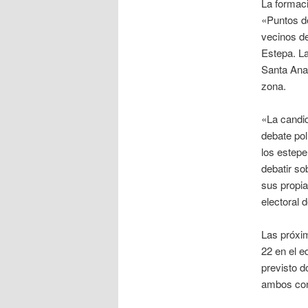
La formaci
«Puntos de
vecinos de
Estepa. La
Santa Ana,
zona.
«La candid
debate pol
los estepe
debatir so
sus propia
electoral 
Las próxim
22 en el e
previsto d
ambos con