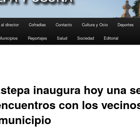
al director
Cofradias
Contacto
Cultura y Ocio
Deportes
Municipios
Reportajes
Salud
Sociedad
Editorial
Estepa inaugura hoy una se
encuentros con los vecino
 municipio