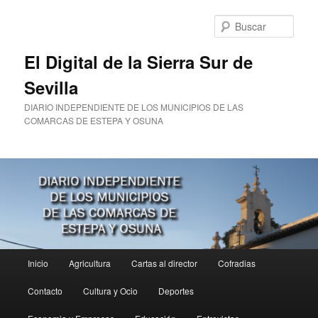
Ir
al
Busc
contenido
principal
El Digital de la Sierra Sur de
Sevilla
DIARIO INDEPENDIENTE DE LOS MUNICIPIOS DE LAS
COMARCAS DE ESTEPA Y OSUNA
Menú
Inicio
Agricultura
Cartas al director
Cofradias
principal
Contacto
Cultura y Ocio
Deportes