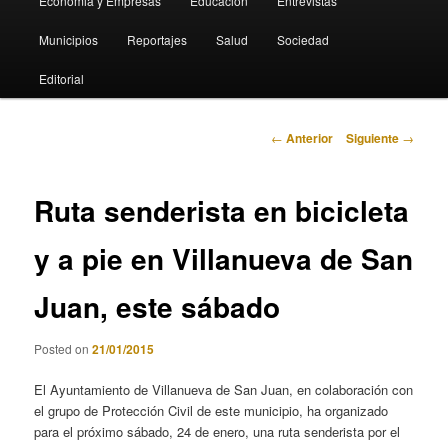
Economia y Empresas
Educación
Entrevistas
Municipios
Reportajes
Salud
Sociedad
Editorial
Navegación
←
Anterior
Siguiente
→
de
entradas
Ruta senderista en bicicleta
y a pie en Villanueva de San
Juan, este sábado
Posted on
21/01/2015
El Ayuntamiento de Villanueva de San Juan, en colaboración con
el grupo de Protección Civil de este municipio, ha organizado
para el próximo sábado, 24 de enero, una ruta senderista por el