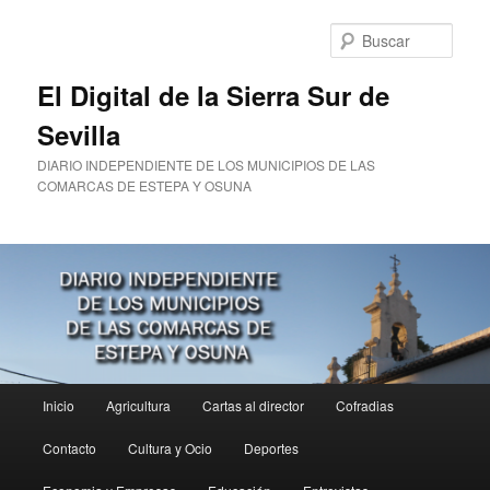
Ir
al
Busc
contenido
principal
El Digital de la Sierra Sur de
Sevilla
DIARIO INDEPENDIENTE DE LOS MUNICIPIOS DE LAS
COMARCAS DE ESTEPA Y OSUNA
Menú
Inicio
Agricultura
Cartas al director
Cofradias
principal
Contacto
Cultura y Ocio
Deportes