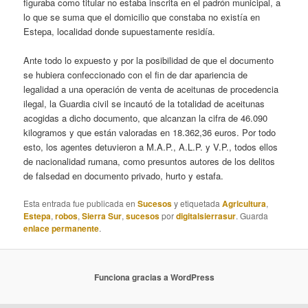
figuraba como titular no estaba inscrita en el padrón municipal, a
lo que se suma que el domicilio que constaba no existía en
Estepa, localidad donde supuestamente residía.
Ante todo lo expuesto y por la posibilidad de que el documento
se hubiera confeccionado con el fin de dar apariencia de
legalidad a una operación de venta de aceitunas de procedencia
ilegal, la Guardia civil se incautó de la totalidad de aceitunas
acogidas a dicho documento, que alcanzan la cifra de 46.090
kilogramos y que están valoradas en 18.362,36 euros. Por todo
esto, los agentes detuvieron a M.A.P., A.L.P. y V.P., todos ellos
de nacionalidad rumana, como presuntos autores de los delitos
de falsedad en documento privado, hurto y estafa.
Esta entrada fue publicada en
Sucesos
y etiquetada
Agricultura
,
Estepa
,
robos
,
Sierra Sur
,
sucesos
por
digitalsierrasur
. Guarda
enlace permanente
.
Funciona gracias a WordPress