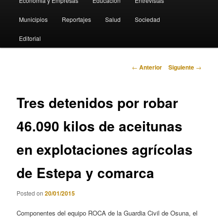
Economia y Empresas
Educación
Entrevistas
Municipios
Reportajes
Salud
Sociedad
Editorial
Navegación
←
Anterior
Siguiente
→
de
entradas
Tres detenidos por robar
46.090 kilos de aceitunas
en explotaciones agrícolas
de Estepa y comarca
Posted on
20/01/2015
Componentes del equipo ROCA de la Guardia Civil de Osuna, el