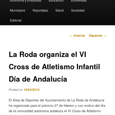
Economia y Empresas
Educación
Entrevistas
Municipios
Reportajes
Salud
Sociedad
Editorial
Navegación
←
Anterior
Siguiente
→
de
entradas
La Roda organiza el VI
Cross de Atletismo Infantil
Día de Andalucía
Posted on
19/02/2015
El Área de Deportes del Ayuntamiento de La Roda de Andalucía
ha organizado para el próximo 27 de febrero y con motivo del día
de la comunidad autónoma andaluza el VI Cross de Atletismo