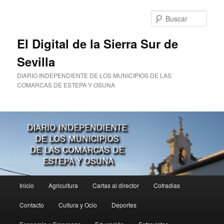
Ir
al
Busc
contenido
principal
El Digital de la Sierra Sur de
Sevilla
DIARIO INDEPENDIENTE DE LOS MUNICIPIOS DE LAS
COMARCAS DE ESTEPA Y OSUNA
Menú
Inicio
Agricultura
Cartas al director
Cofradias
principal
Contacto
Cultura y Ocio
Deportes