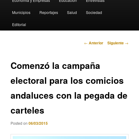
Economia y Empresas
Educación
Entrevistas
Municipios
Reportajes
Salud
Sociedad
Editorial
Navegación
←
Anterior
Siguiente
→
de
entradas
Comenzó la campaña
electoral para los comicios
andaluces con la pegada de
carteles
Posted on
06/03/2015