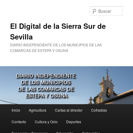
Ir
al
Busc
contenido
principal
El Digital de la Sierra Sur de
Sevilla
DIARIO INDEPENDIENTE DE LOS MUNICIPIOS DE LAS
COMARCAS DE ESTEPA Y OSUNA
Menú
Inicio
Agricultura
Cartas al director
Cofradias
principal
Contacto
Cultura y Ocio
Deportes