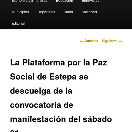
Economia y Empresas
Educación
Entrevistas
Municipios
Reportajes
Salud
Sociedad
Editorial
Navegación
←
Anterior
Siguiente
→
de
entradas
La Plataforma por la Paz
Social de Estepa se
descuelga de la
convocatoria de
manifestación del sábado