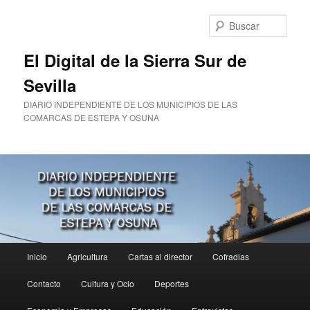
Ir
al
Busc
contenido
principal
El Digital de la Sierra Sur de
Sevilla
DIARIO INDEPENDIENTE DE LOS MUNICIPIOS DE LAS
COMARCAS DE ESTEPA Y OSUNA
Menú
Inicio
Agricultura
Cartas al director
Cofradias
principal
Contacto
Cultura y Ocio
Deportes