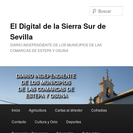
Ir
al
Busc
contenido
principal
El Digital de la Sierra Sur de
Sevilla
DIARIO INDEPENDIENTE DE LOS MUNICIPIOS DE LAS
COMARCAS DE ESTEPA Y OSUNA
Menú
Inicio
Agricultura
Cartas al director
Cofradias
principal
Contacto
Cultura y Ocio
Deportes