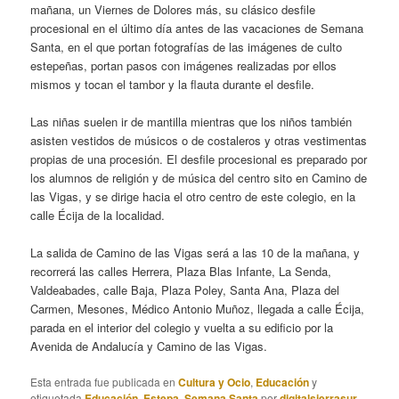
mañana, un Viernes de Dolores más, su clásico desfile
procesional en el último día antes de las vacaciones de Semana
Santa, en el que portan fotografías de las imágenes de culto
estepeñas, portan pasos con imágenes realizadas por ellos
mismos y tocan el tambor y la flauta durante el desfile.
Las niñas suelen ir de mantilla mientras que los niños también
asisten vestidos de músicos o de costaleros y otras vestimentas
propias de una procesión. El desfile procesional es preparado por
los alumnos de religión y de música del centro sito en Camino de
las Vigas, y se dirige hacia el otro centro de este colegio, en la
calle Écija de la localidad.
La salida de Camino de las Vigas será a las 10 de la mañana, y
recorrerá las calles Herrera, Plaza Blas Infante, La Senda,
Valdeabades, calle Baja, Plaza Poley, Santa Ana, Plaza del
Carmen, Mesones, Médico Antonio Muñoz, llegada a calle Écija,
parada en el interior del colegio y vuelta a su edificio por la
Avenida de Andalucía y Camino de las Vigas.
Esta entrada fue publicada en
Cultura y Ocio
,
Educación
y
etiquetada
Educación
,
Estepa
,
Semana Santa
por
digitalsierrasur
.