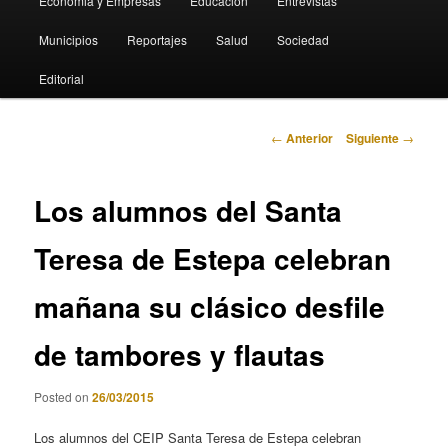
Economia y Empresas
Educación
Entrevistas
Municipios
Reportajes
Salud
Sociedad
Editorial
Navegación
←
Anterior
Siguiente
→
de
entradas
Los alumnos del Santa
Teresa de Estepa celebran
mañana su clásico desfile
de tambores y flautas
Posted on
26/03/2015
Los alumnos del CEIP Santa Teresa de Estepa celebran