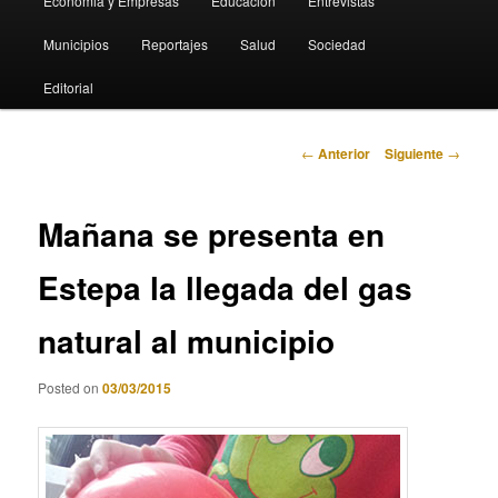
Economia y Empresas
Educación
Entrevistas
Municipios
Reportajes
Salud
Sociedad
Editorial
Navegación
←
Anterior
Siguiente
→
de
entradas
Mañana se presenta en
Estepa la llegada del gas
natural al municipio
Posted on
03/03/2015