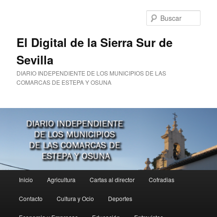
Ir
al
Busc
contenido
principal
El Digital de la Sierra Sur de
Sevilla
DIARIO INDEPENDIENTE DE LOS MUNICIPIOS DE LAS
COMARCAS DE ESTEPA Y OSUNA
Menú
Inicio
Agricultura
Cartas al director
Cofradias
principal
Contacto
Cultura y Ocio
Deportes