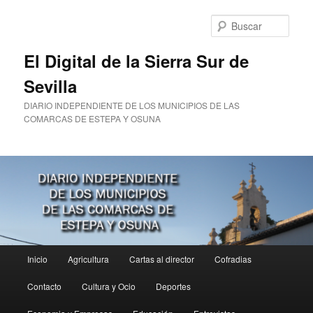
Ir
al
Busc
contenido
principal
El Digital de la Sierra Sur de
Sevilla
DIARIO INDEPENDIENTE DE LOS MUNICIPIOS DE LAS
COMARCAS DE ESTEPA Y OSUNA
Menú
Inicio
Agricultura
Cartas al director
Cofradias
principal
Contacto
Cultura y Ocio
Deportes