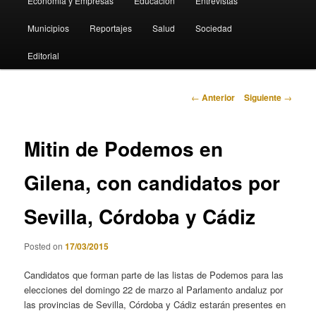
Economia y Empresas
Educación
Entrevistas
Municipios
Reportajes
Salud
Sociedad
Editorial
Navegación
←
Anterior
Siguiente
→
de
entradas
Mitin de Podemos en
Gilena, con candidatos por
Sevilla, Córdoba y Cádiz
Posted on
17/03/2015
Candidatos que forman parte de las listas de Podemos para las
elecciones del domingo 22 de marzo al Parlamento andaluz por
las provincias de Sevilla, Córdoba y Cádiz estarán presentes en