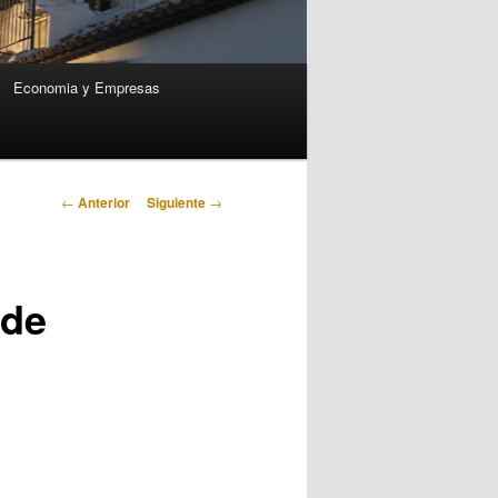
Economia y Empresas
Navegación
←
Anterior
Siguiente
→
de
entradas
 de