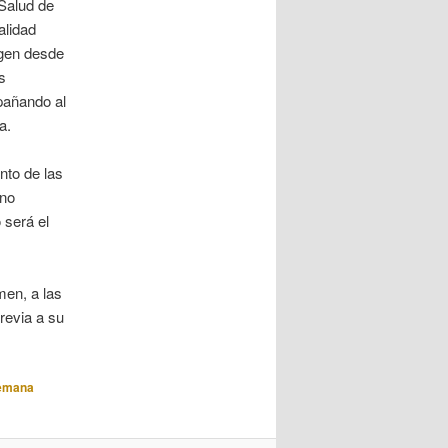
 Salud de
alidad
agen desde
s
pañando al
a.
nto de las
ano
o será el
men, a las
revia a su
emana