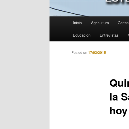
Menú
Inicio
Agricultura
Cartas 
principal
Educación
Entrevistas
Posted on
17/03/2015
Qui
la S
hoy