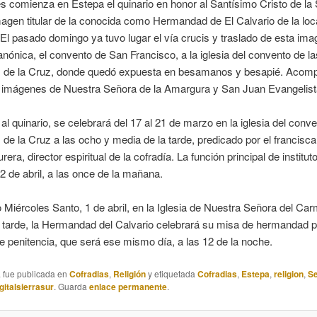
 comienza en Estepa el quinario en honor al Santísimo Cristo de la
agen titular de la conocida como Hermandad de El Calvario de la loc
El pasado domingo ya tuvo lugar el vía crucis y traslado de esta im
nónica, el convento de San Francisco, a la iglesia del convento de la
de la Cruz, donde quedó expuesta en besamanos y besapié. Acom
as imágenes de Nuestra Señora de la Amargura y San Juan Evangelist
al quinario, se celebrará del 17 al 21 de marzo en la iglesia del conve
e la Cruz a las ocho y media de la tarde, predicado por el francisc
era, director espiritual de la cofradía. La función principal de institut
 de abril, a las once de la mañana.
 Miércoles Santo, 1 de abril, en la Iglesia de Nuestra Señora del Car
 tarde, la Hermandad del Calvario celebrará su misa de hermandad p
e penitencia, que será ese mismo día, a las 12 de la noche.
a fue publicada en
Cofradias
,
Religión
y etiquetada
Cofradias
,
Estepa
,
religion
,
S
gitalsierrasur
. Guarda
enlace permanente
.