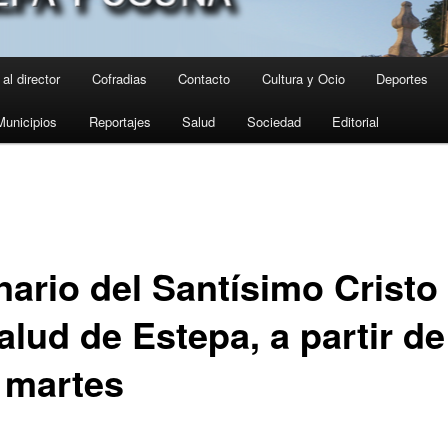
al director
Cofradias
Contacto
Cultura y Ocio
Deportes
Municipios
Reportajes
Salud
Sociedad
Editorial
nario del Santísimo Cristo
alud de Estepa, a partir de
 martes