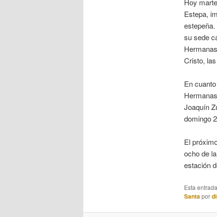
Hoy martes
Estepa, im
estepeña. 
su sede ca
Hermanas 
Cristo, l
En cuanto 
Hermanas d
Joaquín Zur
domingo 22
El próximo
ocho de la
estación d
Esta entrad
Santa
por
di