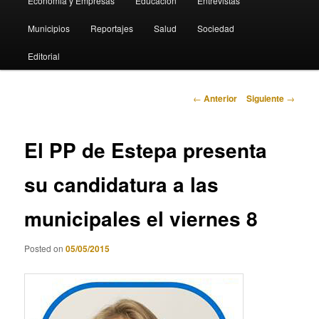
Economia y Empresas
Educación
Entrevistas
Municipios
Reportajes
Salud
Sociedad
Editorial
Navegación
←
Anterior
Siguiente
→
de
entradas
El PP de Estepa presenta
su candidatura a las
municipales el viernes 8
Posted on
05/05/2015