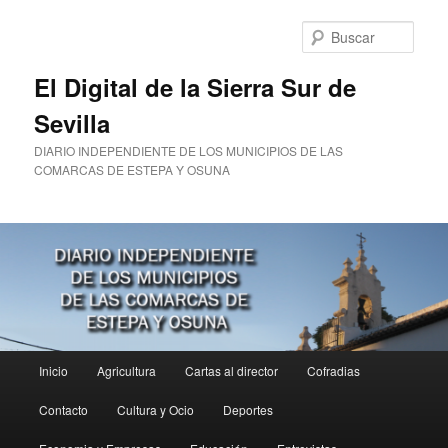
Ir
al
Busc
contenido
principal
El Digital de la Sierra Sur de
Sevilla
DIARIO INDEPENDIENTE DE LOS MUNICIPIOS DE LAS
COMARCAS DE ESTEPA Y OSUNA
Menú
Inicio
Agricultura
Cartas al director
Cofradias
principal
Contacto
Cultura y Ocio
Deportes