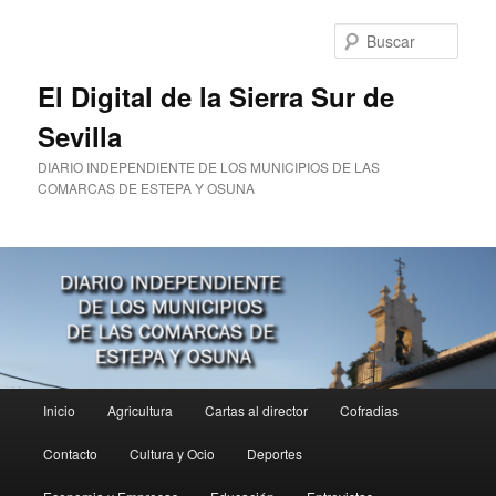
Ir
al
Busc
contenido
principal
El Digital de la Sierra Sur de
Sevilla
DIARIO INDEPENDIENTE DE LOS MUNICIPIOS DE LAS
COMARCAS DE ESTEPA Y OSUNA
Menú
Inicio
Agricultura
Cartas al director
Cofradias
principal
Contacto
Cultura y Ocio
Deportes