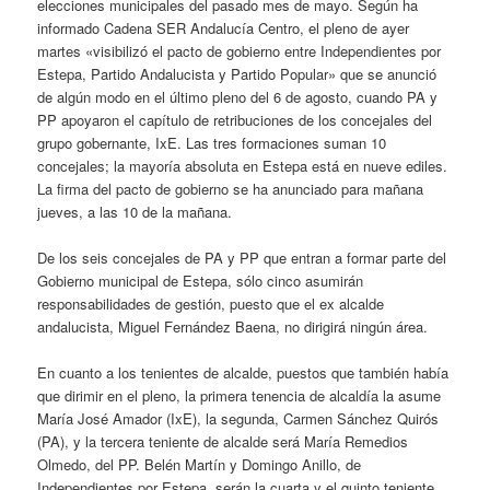
elecciones municipales del pasado mes de mayo. Según ha
informado Cadena SER Andalucía Centro, el pleno de ayer
martes «visibilizó el pacto de gobierno entre Independientes por
Estepa, Partido Andalucista y Partido Popular» que se anunció
de algún modo en el último pleno del 6 de agosto, cuando PA y
PP apoyaron el capítulo de retribuciones de los concejales del
grupo gobernante, IxE. Las tres formaciones suman 10
concejales; la mayoría absoluta en Estepa está en nueve ediles.
La firma del pacto de gobierno se ha anunciado para mañana
jueves, a las 10 de la mañana.
De los seis concejales de PA y PP que entran a formar parte del
Gobierno municipal de Estepa, sólo cinco asumirán
responsabilidades de gestión, puesto que el ex alcalde
andalucista, Miguel Fernández Baena, no dirigirá ningún área.
En cuanto a los tenientes de alcalde, puestos que también había
que dirimir en el pleno, la primera tenencia de alcaldía la asume
María José Amador (IxE), la segunda, Carmen Sánchez Quirós
(PA), y la tercera teniente de alcalde será María Remedios
Olmedo, del PP. Belén Martín y Domingo Anillo, de
Independientes por Estepa, serán la cuarta y el quinto teniente