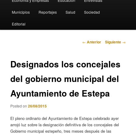
Economia y Empresas
Educación
Entrevistas
Municipios
Reportajes
Salud
Sociedad
Editorial
Navegación
←
Anterior
Siguiente
→
de
entradas
Designados los concejales
del gobierno municipal del
Ayuntamiento de Estepa
Posted on
26/08/2015
El pleno ordinario del Ayuntamiento de Estepa celebrado ayer
arrojó luz sobre la designación definitiva de los concejales del
Gobierno municipal estepeño, tres meses después de las