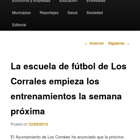
Economia y Empresas
Educación
Entrevistas
Municipios
Reportajes
Salud
Sociedad
Editorial
Navegación
←
Anterior
Siguiente
→
de
entradas
La escuela de fútbol de Los
Corrales empieza los
entrenamientos la semana
próxima
Posted on
22/09/2015
El Ayuntamiento de Los Corrales ha anunciado que la próxima