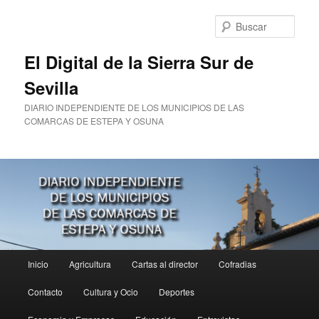
Ir
al
Busc
contenido
principal
El Digital de la Sierra Sur de
Sevilla
DIARIO INDEPENDIENTE DE LOS MUNICIPIOS DE LAS
COMARCAS DE ESTEPA Y OSUNA
Menú
Inicio
Agricultura
Cartas al director
Cofradias
principal
Contacto
Cultura y Ocio
Deportes