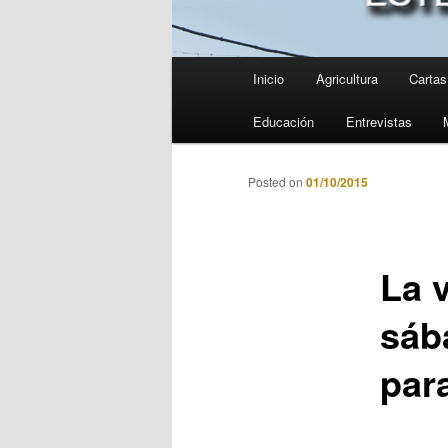
Menú
Inicio
Agricultura
Cartas 
principal
Educación
Entrevistas
Posted on
01/10/2015
La v
sáb
par