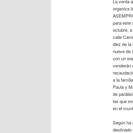
La venta al
organiza l
ASEMPRO
para este 
octubre, a 
calle Carr
diez de la
nueve de l
con un sta
venderán 
recaudació
a la famil
Paula y M
de parális
las que s
en el muni
Según ha i
destinado 