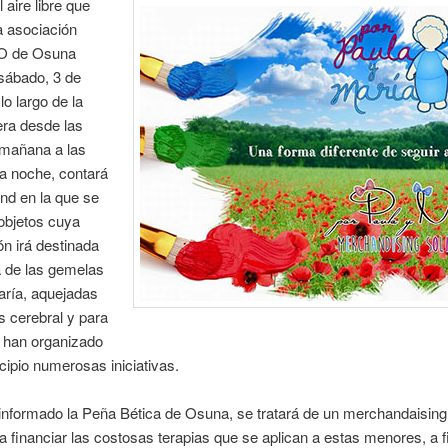
 aire libre que
a asociación
 de Osuna
sábado, 3 de
lo largo de la
era desde las
 mañana a las
a noche, contará
nd en la que se
objetos cuya
n irá destinada
ia de las gemelas
aría, aquejadas
is cerebral y para
e han organizado
cipio numerosas iniciativas.
nformado la Peña Bética de Osuna, se tratará de un merchandaising 
a financiar las costosas terapias que se aplican a estas menores, a f