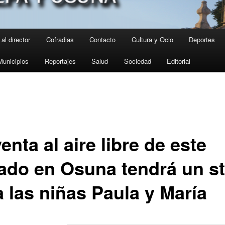
al director
Cofradias
Contacto
Cultura y Ocio
Deportes
Municipios
Reportajes
Salud
Sociedad
Editorial
enta al aire libre de este
ado en Osuna tendrá un s
a las niñas Paula y María