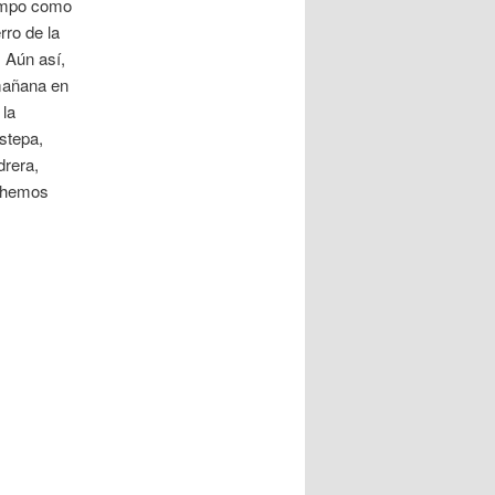
campo como
rro de la
 Aún así,
 mañana en
 la
stepa,
drera,
 hemos