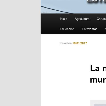
Menú
Inicio
Agricultura
Cartas 
principal
Educación
Entrevistas
Posted on
19/01/2017
La n
mun