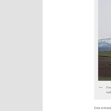
Fot
mañ
Esta entrad