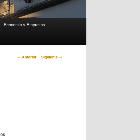
Economia y Empresas
Navegación
←
Anterior
Siguiente
→
de
entradas
los