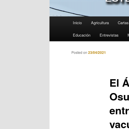
Menú
Inicio
Agricultura
Cartas 
principal
Educación
Entrevistas
Posted on
23/04/2021
El 
Osu
ent
vac