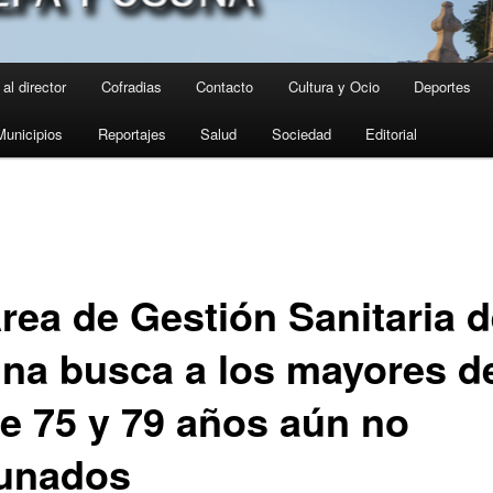
al director
Cofradias
Contacto
Cultura y Ocio
Deportes
Municipios
Reportajes
Salud
Sociedad
Editorial
Área de Gestión Sanitaria 
na busca a los mayores d
re 75 y 79 años aún no
unados