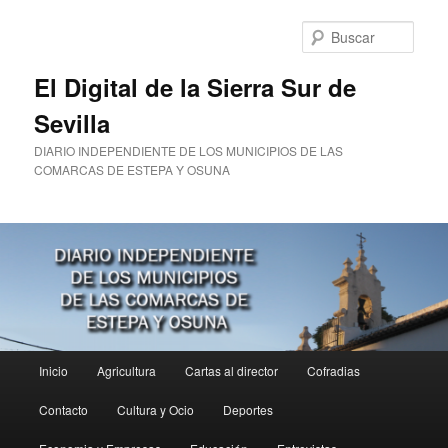
Ir
al
Busc
contenido
principal
El Digital de la Sierra Sur de
Sevilla
DIARIO INDEPENDIENTE DE LOS MUNICIPIOS DE LAS
COMARCAS DE ESTEPA Y OSUNA
Menú
Inicio
Agricultura
Cartas al director
Cofradias
principal
Contacto
Cultura y Ocio
Deportes