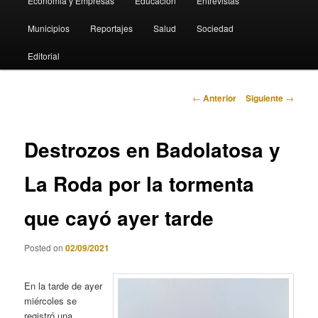
Economia y Empresas
Educación
Entrevistas
Municipios
Reportajes
Salud
Sociedad
Editorial
Navegación
←
Anterior
Siguiente
→
de
entradas
Destrozos en Badolatosa y
La Roda por la tormenta
que cayó ayer tarde
Posted on
02/09/2021
En la tarde de ayer
miércoles se
registró una