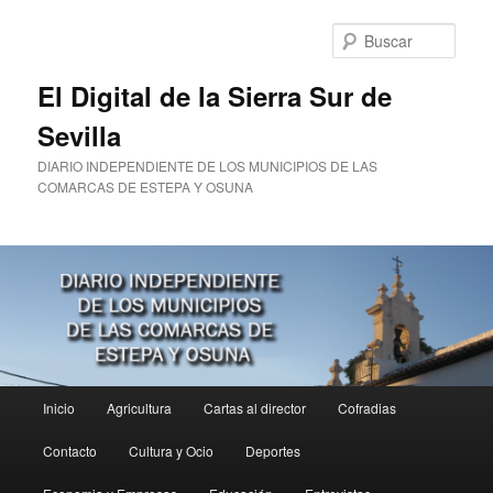
Ir
al
Busc
contenido
principal
El Digital de la Sierra Sur de
Sevilla
DIARIO INDEPENDIENTE DE LOS MUNICIPIOS DE LAS
COMARCAS DE ESTEPA Y OSUNA
Menú
Inicio
Agricultura
Cartas al director
Cofradias
principal
Contacto
Cultura y Ocio
Deportes