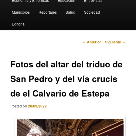
Economia y Empresas
Educación
Entrevistas
Municipios
Reportajes
Salud
Sociedad
Editorial
Navegación
←
Anterior
Siguiente
→
de
entradas
Fotos del altar del triduo de
San Pedro y del vía crucis
de el Calvario de Estepa
Posted on
28/03/2022