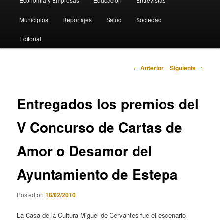
Economia y Empresas
Educación
Entrevistas
Municipios
Reportajes
Salud
Sociedad
Editorial
Navegación
←
Anterior
Siguiente
→
de
entradas
Entregados los premios del
V Concurso de Cartas de
Amor o Desamor del
Ayuntamiento de Estepa
Posted on
18/02/2010
La Casa de la Cultura Miguel de Cervantes fue el escenario