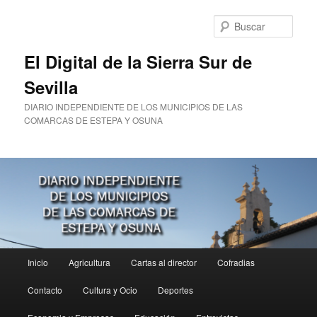
Ir
al
Busc
contenido
principal
El Digital de la Sierra Sur de
Sevilla
DIARIO INDEPENDIENTE DE LOS MUNICIPIOS DE LAS
COMARCAS DE ESTEPA Y OSUNA
Menú
Inicio
Agricultura
Cartas al director
Cofradias
principal
Contacto
Cultura y Ocio
Deportes