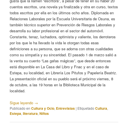
gusta que la llamen “escritora”, a pesar de tener en su haber 20
cuentos escritos, una novela ya finalizada y otra en curso, textos
todos escritos por ella en los últimos ocho años. Diplomada en
Relaciones Laborales por la Escuela Universitaria de Osuna, es
también técnico superior en Prevención de Riesgos Laborales y
desarrolla su labor profesional en el sector del automóvil.
Constante, tenaz, luchadora, optimista y valiente, los derroteros
por los que le ha llevado la vida le otorgan todas esas
definiciones a su persona, que se adorna con otras cualidades
como su simpatía y su sinceridad. El pasado 1 de marzo salió a
la venta su cuento “Las gafas mágicas”, que desde entonces
está disponible en La Casa del Libro y Fnac y en el caso de
Estepa, su localidad, en Librería Los Pitufos y Papelería Beatriz.
La presentación oficial en su pueblo será el próximo viernes, 8
de octubre, a las 19 horas en la Biblioteca Municipal de la
localidad.
Sigue leyendo
→
Publicado en
Cultura y Ocio
,
Entrevistas
|
Etiquetado
Cultura
,
Estepa
,
literatura
,
Niños