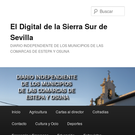
Ir
Ir
al
al
Busc
contenido
contenido
principal
secundario
El Digital de la Sierra Sur de
Sevilla
DIARIO INDEPENDIENTE DE LOS MUNICIPIOS DE LAS
COMARCAS DE ESTEPA Y OSUNA
Menú
Inicio
Agricultura
Cartas al director
Cofradias
principal
Contacto
Cultura y Ocio
Deportes