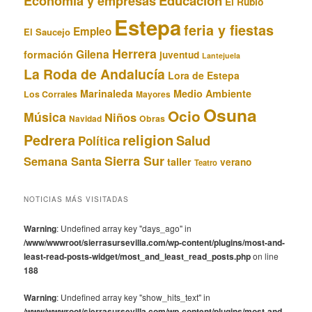
Educación
Economía y empresas
El Rubio
Estepa
feria y fiestas
Empleo
El Saucejo
Herrera
Gilena
formación
juventud
Lantejuela
La Roda de Andalucía
Lora de Estepa
Marinaleda
Medio Ambiente
Los Corrales
Mayores
Osuna
Ocio
Música
Niños
Obras
Navidad
Pedrera
religion
Salud
Política
Sierra Sur
Semana Santa
taller
verano
Teatro
NOTICIAS MÁS VISITADAS
Warning
: Undefined array key "days_ago" in
/www/wwwroot/sierrasursevilla.com/wp-content/plugins/most-and-
least-read-posts-widget/most_and_least_read_posts.php
on line
188
Warning
: Undefined array key "show_hits_text" in
/www/wwwroot/sierrasursevilla.com/wp-content/plugins/most-and-