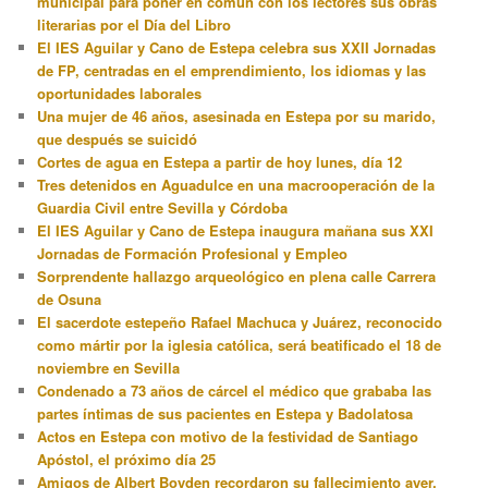
municipal para poner en común con los lectores sus obras
literarias por el Día del Libro
El IES Aguilar y Cano de Estepa celebra sus XXII Jornadas
de FP, centradas en el emprendimiento, los idiomas y las
oportunidades laborales
Una mujer de 46 años, asesinada en Estepa por su marido,
que después se suicidó
Cortes de agua en Estepa a partir de hoy lunes, día 12
Tres detenidos en Aguadulce en una macrooperación de la
Guardia Civil entre Sevilla y Córdoba
El IES Aguilar y Cano de Estepa inaugura mañana sus XXI
Jornadas de Formación Profesional y Empleo
Sorprendente hallazgo arqueológico en plena calle Carrera
de Osuna
El sacerdote estepeño Rafael Machuca y Juárez, reconocido
como mártir por la iglesia católica, será beatificado el 18 de
noviembre en Sevilla
Condenado a 73 años de cárcel el médico que grababa las
partes íntimas de sus pacientes en Estepa y Badolatosa
Actos en Estepa con motivo de la festividad de Santiago
Apóstol, el próximo día 25
Amigos de Albert Boyden recordaron su fallecimiento ayer,