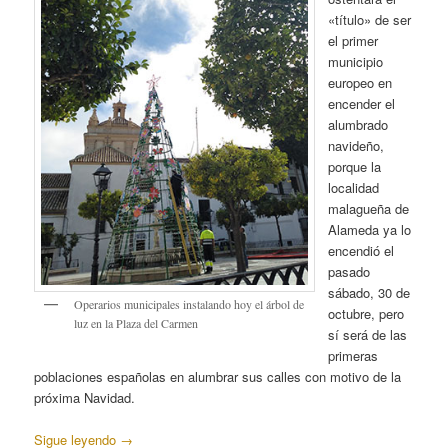
«título» de ser
el primer
municipio
europeo en
encender el
alumbrado
navideño,
porque la
localidad
malagueña de
Alameda ya lo
encendió el
pasado
sábado, 30 de
Operarios municipales instalando hoy el árbol de
octubre, pero
luz en la Plaza del Carmen
sí será de las
primeras
poblaciones españolas en alumbrar sus calles con motivo de la
próxima Navidad.
Sigue leyendo
→