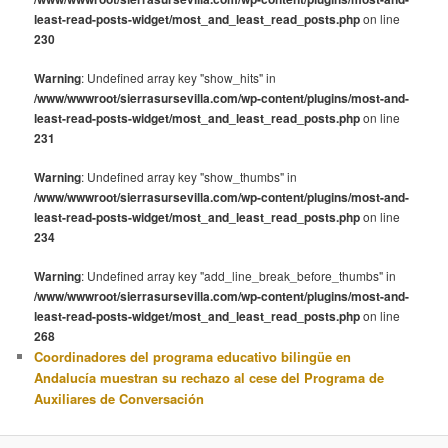
least-read-posts-widget/most_and_least_read_posts.php
on line
230
Warning
: Undefined array key "show_hits" in
/www/wwwroot/sierrasursevilla.com/wp-content/plugins/most-and-
least-read-posts-widget/most_and_least_read_posts.php
on line
231
Warning
: Undefined array key "show_thumbs" in
/www/wwwroot/sierrasursevilla.com/wp-content/plugins/most-and-
least-read-posts-widget/most_and_least_read_posts.php
on line
234
Warning
: Undefined array key "add_line_break_before_thumbs" in
/www/wwwroot/sierrasursevilla.com/wp-content/plugins/most-and-
least-read-posts-widget/most_and_least_read_posts.php
on line
268
Coordinadores del programa educativo bilingüe en
Andalucía muestran su rechazo al cese del Programa de
Auxiliares de Conversación