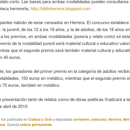
relato corto. Las bases para ambas modalidades pueden consultarse 
ioteca herrereña,
http://biblioherrera.blogspot.com
ipantes habrán de estar censados en Herrera. El concurso establece
: la juvenil, de los 12 a los 18 años, y la de adultos, de los 18 años e
a los premios, en ambas modalidades (poesía y relato corto) se est
premio de la modalidad juvenil será material cultural o educativo valo
ntras que el segundo premio será también material cultural y educati
n 40 euros.
te, los ganadores del primer premio en la categoría de adultos recibir
alidades, 150 euros en metálico, mientras que el segundo premio e
 70 euros, también en metálico.
e presentación tanto de relatos como de obras poéticas finalizará a l
e abril de 2010.
a fue publicada en
Cultura y Ocio
y etiquetada
certamen
,
concurso
,
Herrera
,
lite
asur
. Guarda
enlace permanente
.