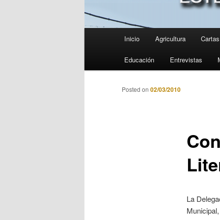
Menú
Inicio
Agricultura
Cartas 
principal
Educación
Entrevistas
Posted on
02/03/2010
Con
Lite
La Delegac
Municipal,