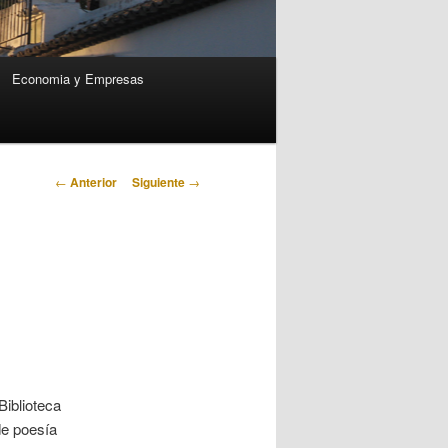
Economia y Empresas
Navegación
←
Anterior
Siguiente
→
de
entradas
Biblioteca
 de poesía