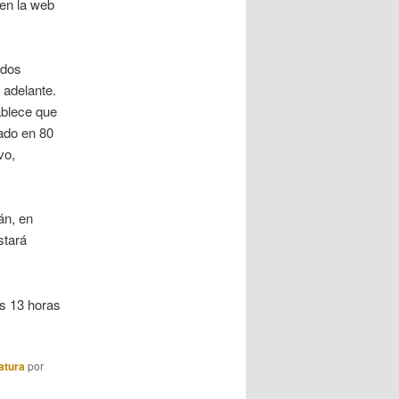
en la web
 dos
n adelante.
ablece que
rado en 80
vo,
án, en
stará
as 13 horas
ratura
por