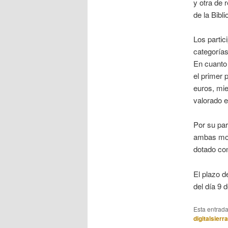
y otra de 
de la Bibl
Los partic
categorías
En cuanto 
el primer 
euros, mie
valorado e
Por su par
ambas mod
dotado con
El plazo d
del día 9 d
Esta entrad
digitalsierr