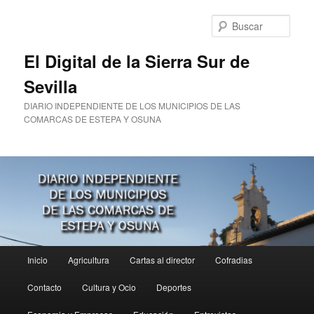
Ir
Ir
al
al
Busc
contenido
contenido
principal
secundario
El Digital de la Sierra Sur de
Sevilla
DIARIO INDEPENDIENTE DE LOS MUNICIPIOS DE LAS
COMARCAS DE ESTEPA Y OSUNA
Menú
Inicio
Agricultura
Cartas al director
Cofradias
principal
Contacto
Cultura y Ocio
Deportes