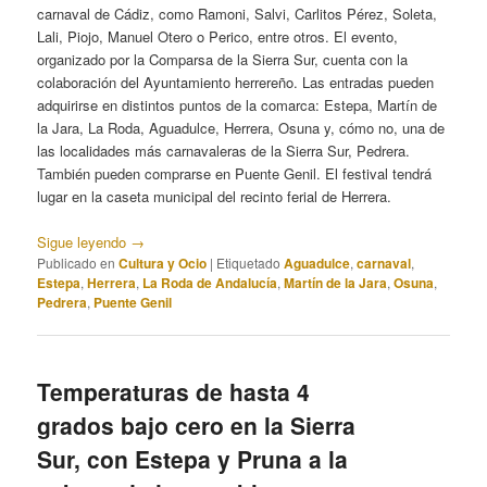
carnaval de Cádiz, como Ramoni, Salvi, Carlitos Pérez, Soleta,
Lali, Piojo, Manuel Otero o Perico, entre otros. El evento,
organizado por la Comparsa de la Sierra Sur, cuenta con la
colaboración del Ayuntamiento herrereño. Las entradas pueden
adquirirse en distintos puntos de la comarca: Estepa, Martín de
la Jara, La Roda, Aguadulce, Herrera, Osuna y, cómo no, una de
las localidades más carnavaleras de la Sierra Sur, Pedrera.
También pueden comprarse en Puente Genil. El festival tendrá
lugar en la caseta municipal del recinto ferial de Herrera.
Sigue leyendo
→
Publicado en
Cultura y Ocio
|
Etiquetado
Aguadulce
,
carnaval
,
Estepa
,
Herrera
,
La Roda de Andalucía
,
Martín de la Jara
,
Osuna
,
Pedrera
,
Puente Genil
Temperaturas de hasta 4
grados bajo cero en la Sierra
Sur, con Estepa y Pruna a la