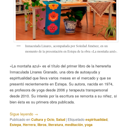
Inmaculada Linares, acompañada por Soledad Jiménez, en un
momento de la presentación en Estepa de la obra «La montaña azul».
«La montaña azul» es el título del primer libro de la herrereña
Inmaculada Linares Granado, una obra de autoayuda y
espiritualidad que lleva varios meses en el mercado y que se
presentó recientemente en Estepa. Su autora, nacida en 1974,
es profesora de yoga desde 2006 y terapeuta transpersonal
desde 2010. Su interés por la escritura se remonta a su niñez, si
bien ésta es su primera obra publicada.
Sigue leyendo
→
Publicado en
Cultura y Ocio
,
Salud
|
Etiquetado
espiritualidad
,
Estepa
,
Herrera
,
libros
,
literatura
,
meditación
,
yoga