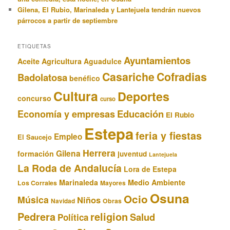
Gilena, El Rubio, Marinaleda y Lantejuela tendrán nuevos
párrocos a partir de septiembre
ETIQUETAS
Ayuntamientos
Aceite
Agricultura
Aguadulce
Casariche
Cofradias
Badolatosa
benéfico
Cultura
Deportes
concurso
curso
Educación
Economía y empresas
El Rubio
Estepa
feria y fiestas
Empleo
El Saucejo
Herrera
Gilena
formación
juventud
Lantejuela
La Roda de Andalucía
Lora de Estepa
Marinaleda
Medio Ambiente
Los Corrales
Mayores
Osuna
Ocio
Música
Niños
Obras
Navidad
Pedrera
religion
Salud
Política