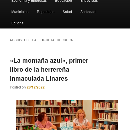
Economia y Empresas
Educación
Entrevistas
Municipios
Reportajes
Salud
Sociedad
Editorial
ARCHIVO DE LA ETIQUETA:
HERRERA
«La montaña azul», primer
libro de la herrereña
Inmaculada Linares
Posted on
28/12/2022