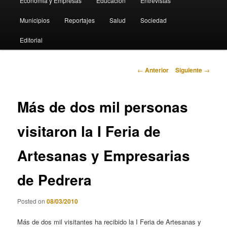
Economia y Empresas
Educación
Entrevistas
Municipios
Reportajes
Salud
Sociedad
Editorial
Navegación
←
Anterior
Siguiente
→
de
entradas
Más de dos mil personas
visitaron la I Feria de
Artesanas y Empresarias
de Pedrera
Posted on
08/03/2010
Más de dos mil visitantes ha recibido la I Feria de Artesanas y