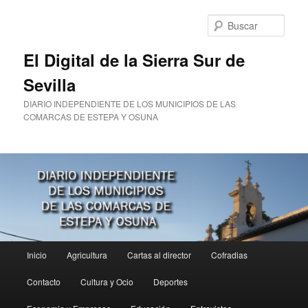
Ir
al
Busc
contenido
principal
El Digital de la Sierra Sur de
Sevilla
DIARIO INDEPENDIENTE DE LOS MUNICIPIOS DE LAS
COMARCAS DE ESTEPA Y OSUNA
Menú
Inicio
Agricultura
Cartas al director
Cofradias
principal
Contacto
Cultura y Ocio
Deportes